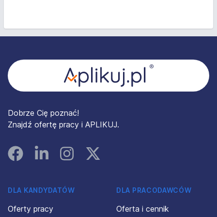
Stopka
Dobrze Cię poznać!
Znajdź ofertę pracy i APLIKUJ.
Facebook
Linked In
Instagram
Instagram
DLA KANDYDATÓW
DLA PRACODAWCÓW
Oferty pracy
Oferta i cennik