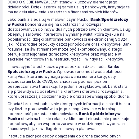
DBAĆ O SIEBIE NAWZAJEM", stanowi kluczowy element jego
działalności. Dzięki szerokiej gamie usług bankowych, instytucja ta
ma na celu ułatwienie zarządzania finansami swoich klientów.
Jako bank z siedzibą w malowniczym Pucku,
Bank Spółdzielczy
w Pucku
koncentruje się na dostarczaniu rozwiązań
dostosowanych do indywidualnych potrzeb swoich klientów. Usługi
obejmują zarówno internetową wymianę walut, która zyskuje na
popularności dzięki platformie bankowości elektronicznej SGB24,
jak i różnorodne produkty oszczędnościowe oraz kredytowe. Bank
rozumie, że świat finansów może być skomplikowany, dlatego
oferuje profesjonalne doradztwo kredytowe oraz wsparcie w
zakresie monitorowania, restrukturyzacji i windykacji kredytów.
Innowacyjność jest kluczowym aspektem działalności
Banku
Spółdzielczego w Pucku
. Wprowadzono możliwość płatności
kartą Visa, która nie wymaga podawania numeru karty, daty
ważności ani kodu CVV2, co znacząco podnosi poziom
bezpieczeństwa transakcji. To jeden z przykładów, jak bank stara
się przewidywać oczekiwania klientów i oferować rozwiązania,
które upraszczają codzienne życie oraz zapewniają spokój ducha.
Chociaż brak jest publicznie dostępnych informacji o historii banku
czy liczbie pracowników, to jego zaangażowanie w lokalną
społeczność pozostaje niezachwiane.
Bank Spółdzielczy w
Pucku
stawia na bliskie relacje z klientami i nieustannie poszukuje
sposobów, aby ich wspierać zarówno w codziennych wyborach
finansowych, jak i w długoterminowym planowaniu.
Instytucja zachęca osoby dołączenia do grona zadowolonych