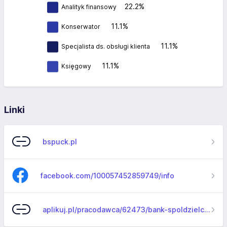
22.2%
Analityk finansowy
11.1%
Konserwator
11.1%
Specjalista ds. obsługi klienta
11.1%
Księgowy
Linki
bspuck.pl
facebook.com/100057452859749/info
aplikuj.pl/pracodawca/62473/bank-spoldzielczy-w-pucku