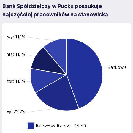
Bank Spółdzielczy w Pucku poszukuje
najczęściej pracowników na stanowiska
ęgowy: 11.1%
klienta: 11.1%
Bankowiec, 
rwator: 11.1%
ansowy: 22.2%
44.4%
Bankowiec, Bankier