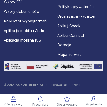
Wzory CV
Polityka prywatności
Wzory dokumentów
Organizacja wydarzeń
Kalkulator wynagrodzeń
Aplikuj Check
Aplikacja mobilna Android
Aplikuj Connect
Aplikacja mobilna iOS
Dotacja
Mapa serwisu
© 2012-2026 Aplikuj.pl®. Wszelkie prawa zastrzeżone.
Oferty pracy
Moje konto
Praca alert
Obserwowane