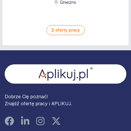
Gniezno
2
oferty pracy
Stopka
Dobrze Cię poznać!
Znajdź ofertę pracy i APLIKUJ.
Facebook
Linked In
Instagram
Instagram