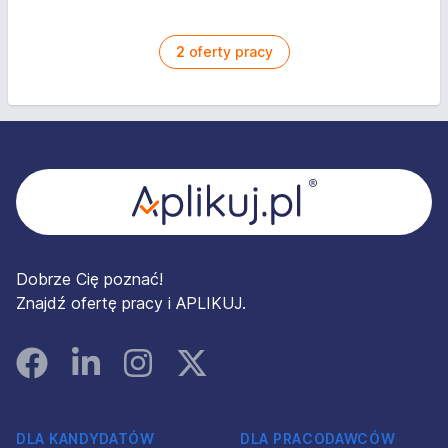
2
oferty pracy
Stopka
Dobrze Cię poznać!
Znajdź ofertę pracy i APLIKUJ.
Facebook
Linked In
Instagram
Instagram
DLA KANDYDATÓW
DLA PRACODAWCÓW