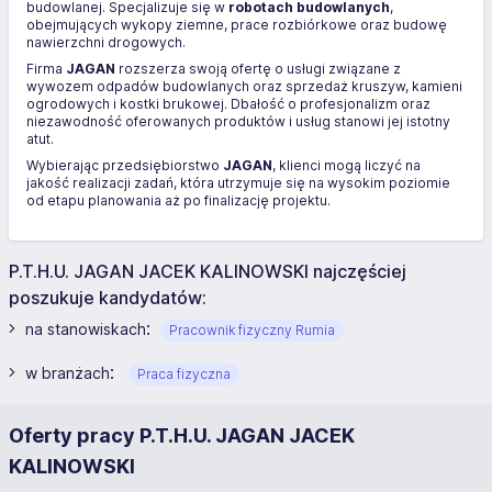
budowlanej. Specjalizuje się w
robotach budowlanych
,
obejmujących wykopy ziemne, prace rozbiórkowe oraz budowę
nawierzchni drogowych.
Firma
JAGAN
rozszerza swoją ofertę o usługi związane z
wywozem odpadów budowlanych oraz sprzedaż kruszyw, kamieni
ogrodowych i kostki brukowej. Dbałość o profesjonalizm oraz
niezawodność oferowanych produktów i usług stanowi jej istotny
atut.
Wybierając przedsiębiorstwo
JAGAN
, klienci mogą liczyć na
jakość realizacji zadań, która utrzymuje się na wysokim poziomie
od etapu planowania aż po finalizację projektu.
P.T.H.U. JAGAN JACEK KALINOWSKI najczęściej
poszukuje kandydatów:
:
na stanowiskach
Pracownik fizyczny Rumia
:
w branżach
Praca fizyczna
Oferty pracy P.T.H.U. JAGAN JACEK
KALINOWSKI