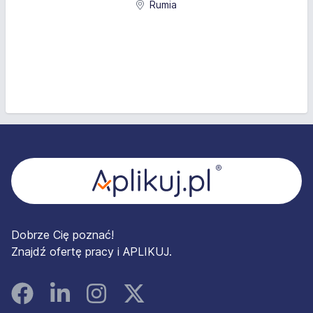
Rumia
Stopka
Dobrze Cię poznać!
Znajdź ofertę pracy i APLIKUJ.
Facebook
Linked In
Instagram
Instagram