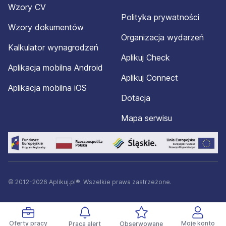
Wzory CV
Polityka prywatności
Wzory dokumentów
Organizacja wydarzeń
Kalkulator wynagrodzeń
Aplikuj Check
Aplikacja mobilna Android
Aplikuj Connect
Aplikacja mobilna iOS
Dotacja
Mapa serwisu
© 2012-2026 Aplikuj.pl®. Wszelkie prawa zastrzeżone.
Oferty pracy
Moje konto
Praca alert
Obserwowane