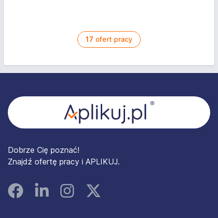
17
ofert pracy
Stopka
Dobrze Cię poznać!
Znajdź ofertę pracy i APLIKUJ.
Facebook
Linked In
Instagram
Instagram