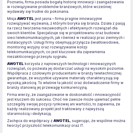
Poznaniu, firma posiada bogatą historię innowacji i zaangażowania
w rozwiązywanie problemów branżowych, które wcześniej
wydawały się trudne do pokonania.
Misja
AWOTEL
jest jasna – firma pragnie innowacyjnie
rozwiązywać wyzwania, z którymi boryka się branża. Działa z pasją
na rzecz tworzenia niezawodnych i efektywnych rozwiązań dla
swoich klientów. Specjalizuje się w projektowaniu oraz budowie
sieci telekomunikacyjnych, jak również w realizacji prac ziemnych i
instalacyjnych. Usługi firmy obejmują przyłącza światłowodowe,
monitoring wizyjny oraz rozwiązywanie kolizji
telekomunikacyjnych, co jest kluczowe dla zapewnienia
niezakłóconego przesyłu sygnału.
AWOTEL
korzysta z najnowszych technologii i innowacyjnych
rozwiązań, co pozwala jej dostarczać usługi na wysokim poziomie.
Współpraca z czołowymi producentami w branży teletechnicznej
gwarantuje, że wszystkie używane materiały charakteryzują się
wysoką jakością. To właśnie ta jakość oraz doświadczenie firmy w
branży stanowią jej przewagę konkurencyjną.
Firma wierzy, że zaangażowanie w doskonałość i innowacyjność
jest kluczem do sukcesu. Choć nie zawsze może ujawniać pełne
szczegóły swojej pozycji rynkowej ani wartości, to zapewnia, że
każdy realizowany projekt jest traktowany z najwyższą
starannością i dedykacją.
Zachęca do współpracy z
AWOTEL
, sugerując, że wspólnie można
tworzyć przyszłość telekomunikacji oraz IT.