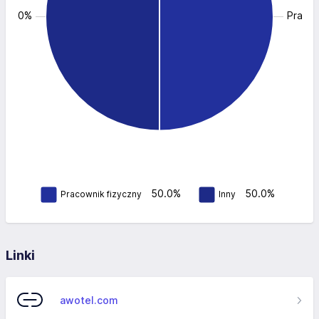
: 50.0%
Pracow
50.0%
50.0%
Pracownik fizyczny
Inny
Linki
awotel.com