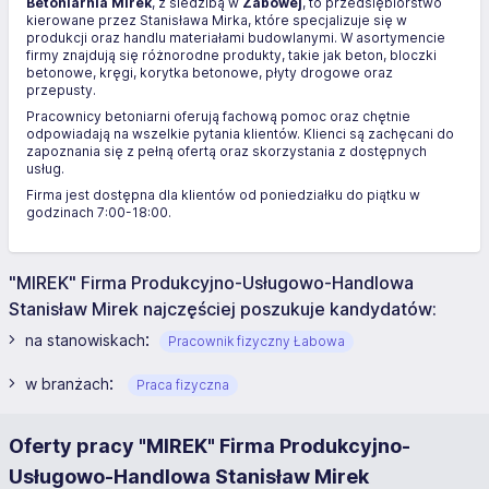
Betoniarnia Mirek
, z siedzibą w
Żabowej
, to przedsiębiorstwo
kierowane przez Stanisława Mirka, które specjalizuje się w
produkcji oraz handlu materiałami budowlanymi. W asortymencie
firmy znajdują się różnorodne produkty, takie jak beton, bloczki
betonowe, kręgi, korytka betonowe, płyty drogowe oraz
przepusty.
Pracownicy betoniarni oferują fachową pomoc oraz chętnie
odpowiadają na wszelkie pytania klientów. Klienci są zachęcani do
zapoznania się z pełną ofertą oraz skorzystania z dostępnych
usług.
Firma jest dostępna dla klientów od poniedziałku do piątku w
godzinach 7:00-18:00.
"MIREK" Firma Produkcyjno-Usługowo-Handlowa
Stanisław Mirek najczęściej poszukuje kandydatów:
:
na stanowiskach
Pracownik fizyczny Łabowa
:
w branżach
Praca fizyczna
Oferty pracy "MIREK" Firma Produkcyjno-
Usługowo-Handlowa Stanisław Mirek