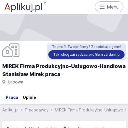
Menu
To profil Twojej firmy? Zaopiekuj się nim!
Tak, chcę zarządzać profilem za darmo
MIREK Firma Produkcyjno-Usługowo-Handlowa
Stanisław Mirek praca
Łabowa
Praca
Opinie
Aplikuj.pl
Pracodawcy
MIREK Firma Produkcyjno-Usługowo-H