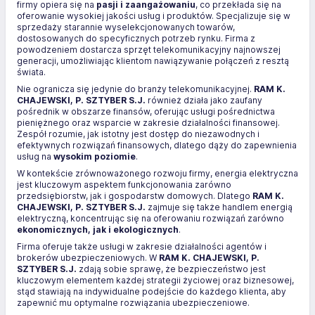
firmy opiera się na
pasji i zaangażowaniu
, co przekłada się na
oferowanie wysokiej jakości usług i produktów. Specjalizuje się w
sprzedaży starannie wyselekcjonowanych towarów,
dostosowanych do specyficznych potrzeb rynku. Firma z
powodzeniem dostarcza sprzęt telekomunikacyjny najnowszej
generacji, umożliwiając klientom nawiązywanie połączeń z resztą
świata.
Nie ogranicza się jedynie do branży telekomunikacyjnej.
RAM K.
CHAJEWSKI, P. SZTYBER S.J.
również działa jako zaufany
pośrednik w obszarze finansów, oferując usługi pośrednictwa
pieniężnego oraz wsparcie w zakresie działalności finansowej.
Zespół rozumie, jak istotny jest dostęp do niezawodnych i
efektywnych rozwiązań finansowych, dlatego dąży do zapewnienia
usług na
wysokim poziomie
.
W kontekście zrównoważonego rozwoju firmy, energia elektryczna
jest kluczowym aspektem funkcjonowania zarówno
przedsiębiorstw, jak i gospodarstw domowych. Dlatego
RAM K.
CHAJEWSKI, P. SZTYBER S.J.
zajmuje się także handlem energią
elektryczną, koncentrując się na oferowaniu rozwiązań zarówno
ekonomicznych, jak i ekologicznych
.
Firma oferuje także usługi w zakresie działalności agentów i
brokerów ubezpieczeniowych. W
RAM K. CHAJEWSKI, P.
SZTYBER S.J.
zdają sobie sprawę, że bezpieczeństwo jest
kluczowym elementem każdej strategii życiowej oraz biznesowej,
stąd stawiają na indywidualne podejście do każdego klienta, aby
zapewnić mu optymalne rozwiązania ubezpieczeniowe.