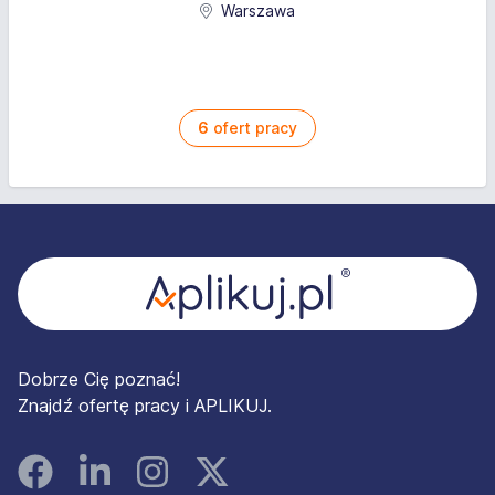
Warszawa
6
ofert pracy
Stopka
Dobrze Cię poznać!
Znajdź ofertę pracy i APLIKUJ.
Facebook
Linked In
Instagram
Instagram