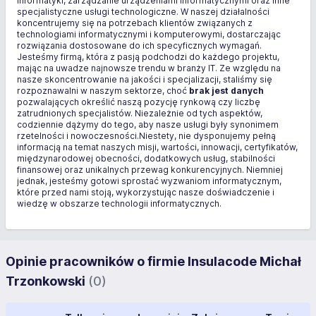
informatyki, zarządzanie urządzeniami informatycznymi oraz inne
specjalistyczne usługi technologiczne. W naszej działalności
koncentrujemy się na potrzebach klientów związanych z
technologiami informatycznymi i komputerowymi, dostarczając
rozwiązania dostosowane do ich specyficznych wymagań.
Jesteśmy firmą, która z pasją podchodzi do każdego projektu,
mając na uwadze najnowsze trendu w branży IT. Ze względu na
nasze skoncentrowanie na jakości i specjalizacji, staliśmy się
rozpoznawalni w naszym sektorze, choć
brak jest danych
pozwalających określić naszą pozycję rynkową czy liczbę
zatrudnionych specjalistów. Niezależnie od tych aspektów,
codziennie dążymy do tego, aby nasze usługi były synonimem
rzetelności i nowoczesności.Niestety, nie dysponujemy pełną
informacją na temat naszych misji, wartości, innowacji, certyfikatów,
międzynarodowej obecności, dodatkowych usług, stabilności
finansowej oraz unikalnych przewag konkurencyjnych. Niemniej
jednak, jesteśmy gotowi sprostać wyzwaniom informatycznym,
które przed nami stoją, wykorzystując nasze doświadczenie i
wiedzę w obszarze technologii informatycznych.
Opinie pracowników o firmie Insulacode Michał
Trzonkowski
(0)