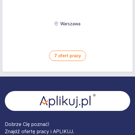
Warszawa
7
ofert pracy
Stopka
Dobrze Cię poznać!
Znajdź ofertę pracy i APLIKUJ.