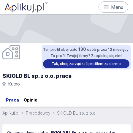
Menu
130
Ten profil obejrzało
osób przez 12 miesięcy.
To profil Twojej firmy? Zaopiekuj się nim!
Tak, chcę zarządzać profilem za darmo
SKIOLD BL sp. z o.o. praca
Kutno
Praca
Opinie
Aplikuj.pl
Pracodawcy
SKIOLD BL sp. z o.o.
Od ponad dwóch dekad
SKIOLD BL
Sp. z o.o.
wnosi wkład w