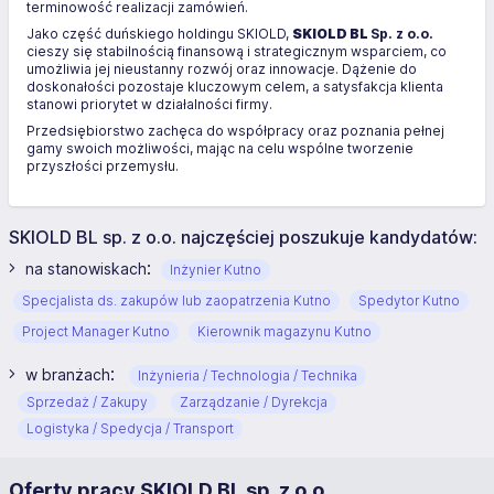
terminowość realizacji zamówień.
Jako część duńskiego holdingu SKIOLD,
SKIOLD BL
Sp. z o.o.
cieszy się stabilnością finansową i strategicznym wsparciem, co
umożliwia jej nieustanny rozwój oraz innowacje. Dążenie do
doskonałości pozostaje kluczowym celem, a satysfakcja klienta
stanowi priorytet w działalności firmy.
Przedsiębiorstwo zachęca do współpracy oraz poznania pełnej
gamy swoich możliwości, mając na celu wspólne tworzenie
przyszłości przemysłu.
SKIOLD BL sp. z o.o. najczęściej poszukuje kandydatów:
:
na stanowiskach
Inżynier Kutno
Specjalista ds. zakupów lub zaopatrzenia Kutno
Spedytor Kutno
Project Manager Kutno
Kierownik magazynu Kutno
:
w branżach
Inżynieria / Technologia / Technika
Sprzedaż / Zakupy
Zarządzanie / Dyrekcja
Logistyka / Spedycja / Transport
Oferty pracy SKIOLD BL sp. z o.o.