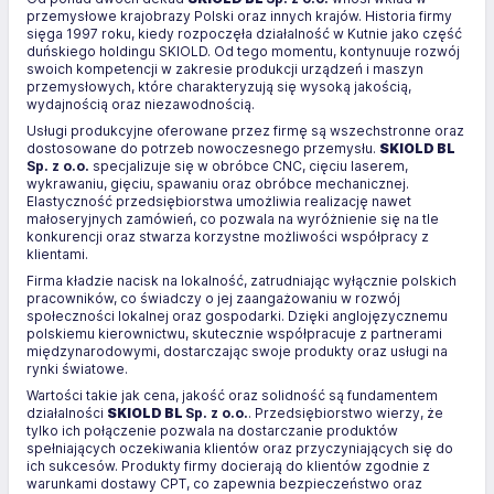
przemysłowe krajobrazy Polski oraz innych krajów. Historia firmy
sięga 1997 roku, kiedy rozpoczęła działalność w Kutnie jako część
duńskiego holdingu SKIOLD. Od tego momentu, kontynuuje rozwój
swoich kompetencji w zakresie produkcji urządzeń i maszyn
przemysłowych, które charakteryzują się wysoką jakością,
wydajnością oraz niezawodnością.
Usługi produkcyjne oferowane przez firmę są wszechstronne oraz
dostosowane do potrzeb nowoczesnego przemysłu.
SKIOLD BL
Sp. z o.o.
specjalizuje się w obróbce CNC, cięciu laserem,
wykrawaniu, gięciu, spawaniu oraz obróbce mechanicznej.
Elastyczność przedsiębiorstwa umożliwia realizację nawet
małoseryjnych zamówień, co pozwala na wyróżnienie się na tle
konkurencji oraz stwarza korzystne możliwości współpracy z
klientami.
Firma kładzie nacisk na lokalność, zatrudniając wyłącznie polskich
pracowników, co świadczy o jej zaangażowaniu w rozwój
społeczności lokalnej oraz gospodarki. Dzięki anglojęzycznemu
polskiemu kierownictwu, skutecznie współpracuje z partnerami
międzynarodowymi, dostarczając swoje produkty oraz usługi na
rynki światowe.
Wartości takie jak cena, jakość oraz solidność są fundamentem
działalności
SKIOLD BL
Sp. z o.o.
. Przedsiębiorstwo wierzy, że
tylko ich połączenie pozwala na dostarczanie produktów
spełniających oczekiwania klientów oraz przyczyniających się do
ich sukcesów. Produkty firmy docierają do klientów zgodnie z
warunkami dostawy CPT, co zapewnia bezpieczeństwo oraz