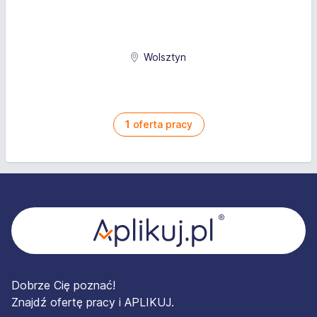
Wolsztyn
1
oferta pracy
Stopka
Dobrze Cię poznać!
Znajdź ofertę pracy i APLIKUJ.