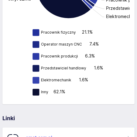
Przedstawiciel
Elektromechani
21.1%
Pracownik fizyczny
7.4%
Operator maszyn CNC
6.3%
Pracownik produkcji
1.6%
Przedstawiciel handlowy
1.6%
Elektromechanik
62.1%
Inny
Linki