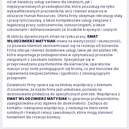
od lat świadczy usługi zarówno dla lokalnych, jak i
międzynarodowych przedsiębiorstw, które poszukują nie tylko
wykwalifikowanych pracowników, lecz również wsparcia w
obszarze Human Resources. Oferta firmy obejmuje rekrutację stałą
i pracę tymczasową, a także kompleksowe usługi związane z
legalizacją pracy cudzoziemców, outsourcingiem, a także
szkoleniami i dofinansowaniami ze środków krajowych i unijnych.
W obliczu dynamicznych zmian na rynku pracy,
EMAT
WŁODZIMIERZ MATYSIAK
stawia na elastyczność i skuteczność,
co pozwala klientom skoncentrować się na rozwoju ich biznesów.
Firma oferuje również dodatkowe usługi, takie jak doradztwo HR,
które wspomaga przedsiębiorstwa w optymalizacji procesów
związanych z zasobami ludzkimi. Specjalizuje się w
przeprowadzaniu psychotestów dla kierowców, operatorów
maszyn oraz osób posługujących się bronią, co jest kluczowe dla
zapewnienia bezpieczeństwa i zgodności z obowiązującymi
przepisami.
Działalność firmy opiera się na bliskiej współpracy z klientami.
Zrozumienie, że każda firma jest unikatowa, pozwala na
dostosowanie podejścia do specyficznych potrzeb. Współpraca z
EMAT WŁODZIMIERZ MATYSIAK
to gwarancja profesjonalizmu,
zaangażowania oraz dążenia do doskonałości. Zachęca do
kontaktu i nawiązania współpracy, z nadzieją na stworzenie
solidnych i trwałych relacji zawodowych, które mogą stanowić
fundament dla rozwoju biznesu.