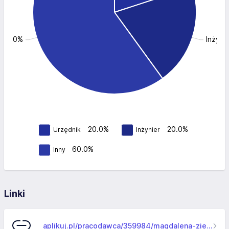
: 60.0%
Inżyni
20.0%
20.0%
Urzędnik
Inżynier
60.0%
Inny
Linki
aplikuj.pl/pracodawca/359984/magdalena-zielinska-przesiebiorstwo-uslugowo-handlowe-mkd