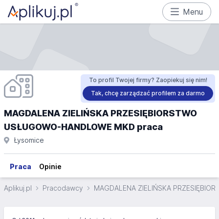
Menu
To profil Twojej firmy? Zaopiekuj się nim!
Tak, chcę zarządzać profilem za darmo
MAGDALENA ZIELIŃSKA PRZESIĘBIORSTWO
USŁUGOWO-HANDLOWE MKD praca
Łysomice
Praca
Opinie
Aplikuj.pl
Pracodawcy
MAGDALENA ZIELIŃSKA PRZESIĘBI