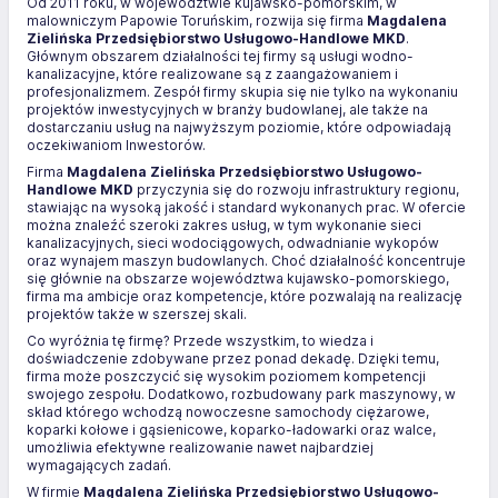
Od 2011 roku, w województwie kujawsko-pomorskim, w
malowniczym Papowie Toruńskim, rozwija się firma
Magdalena
Zielińska Przedsiębiorstwo Usługowo-Handlowe MKD
.
Głównym obszarem działalności tej firmy są usługi wodno-
kanalizacyjne, które realizowane są z zaangażowaniem i
profesjonalizmem. Zespół firmy skupia się nie tylko na wykonaniu
projektów inwestycyjnych w branży budowlanej, ale także na
dostarczaniu usług na najwyższym poziomie, które odpowiadają
oczekiwaniom Inwestorów.
Firma
Magdalena Zielińska Przedsiębiorstwo Usługowo-
Handlowe MKD
przyczynia się do rozwoju infrastruktury regionu,
stawiając na wysoką jakość i standard wykonanych prac. W ofercie
można znaleźć szeroki zakres usług, w tym wykonanie sieci
kanalizacyjnych, sieci wodociągowych, odwadnianie wykopów
oraz wynajem maszyn budowlanych. Choć działalność koncentruje
się głównie na obszarze województwa kujawsko-pomorskiego,
firma ma ambicje oraz kompetencje, które pozwalają na realizację
projektów także w szerszej skali.
Co wyróżnia tę firmę? Przede wszystkim, to wiedza i
doświadczenie zdobywane przez ponad dekadę. Dzięki temu,
firma może poszczycić się wysokim poziomem kompetencji
swojego zespołu. Dodatkowo, rozbudowany park maszynowy, w
skład którego wchodzą nowoczesne samochody ciężarowe,
koparki kołowe i gąsienicowe, koparko-ładowarki oraz walce,
umożliwia efektywne realizowanie nawet najbardziej
wymagających zadań.
W firmie
Magdalena Zielińska Przedsiębiorstwo Usługowo-