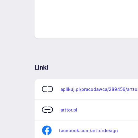
Linki
aplikuj.pl/pracodawca/289456/artto
arttor.pl
facebook.com/arttordesign