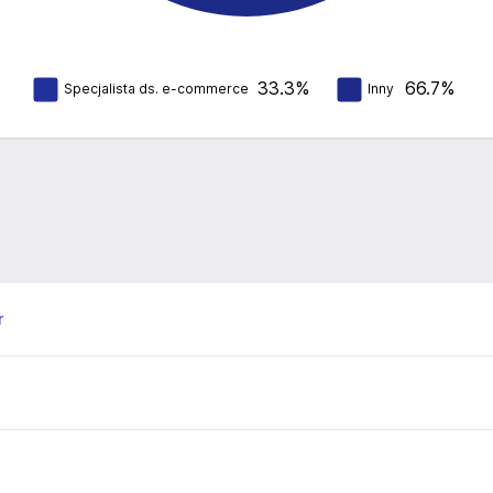
33.3%
66.7%
Specjalista ds. e-commerce
Inny
r