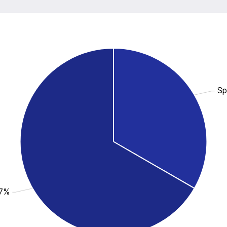
Sp
.7%