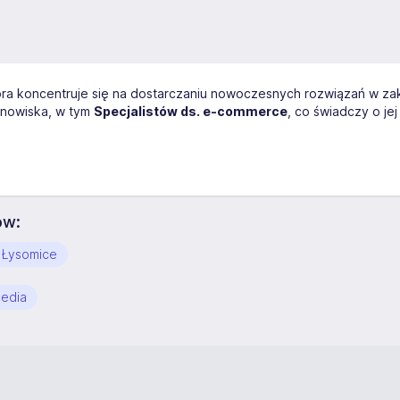
óra koncentruje się na dostarczaniu nowoczesnych rozwiązań w zak
anowiska, w tym
Specjalistów ds. e-commerce
, co świadczy o j
ów:
 Łysomice
media