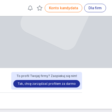
Konto kandydata
Dla firm
To profil Twojej firmy? Zaopiekuj się nim!
Tak, chcę zarządzać profilem za darmo