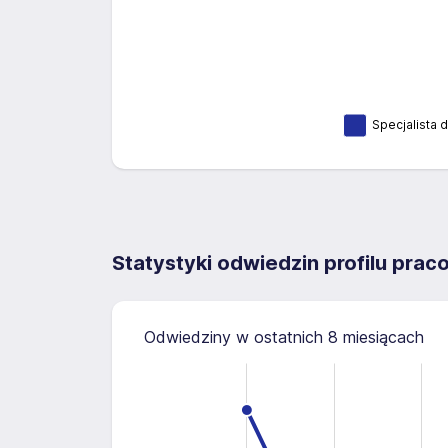
Specjalista d
Statystyki odwiedzin profilu pra
Odwiedziny w ostatnich 8 miesiącach
2.5
-0.5
-1.0
3.0
2.0