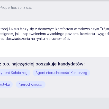
roperties sp. z o.o.
 której luksus łączy się z domowym komfortem w malowniczym Trójm
 designem, jak i zapewnieniem wysokiego poziomu komfortu i wygod
raz doświadczenia na rynku nieruchomości.
 o.o. najczęściej poszukuje kandydatów:
Rezydent Kołobrzeg
Agent nieruchomości Kołobrzeg
ystyka
Nieruchomości