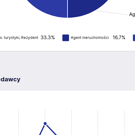
Ag
33.3%
16.7%
s. turystyki, Rezydent
Agent nieruchomości
codawcy