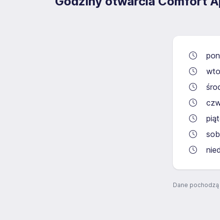
Godziny otwarcia Comfort Ap
pon
wto
śro
czw
pią
sob
nie
Dane pochodzą 