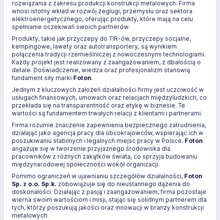
rozwiązania z zakresu produkcji konstrukcji metalowych. Firma
wnosi istotny wkład w rozwój żeglugi, przemysłu oraz sektora
elektroenergetycznego, oferując produkty, które mają na celu
spełnianie oczekiwań swoich partnerów.
Produkty, takie jak przyczepy do TIR-ów, przyczepy socjalne,
kempingowe, lawety oraz autotransportery, są wynikiem
połączenia tradycji rzemieślniczej z nowoczesnymi technologiami.
Każdy projekt jest realizowany z zaangażowaniem, z dbałością o
detale. Doświadczenie, wiedza oraz profesjonalizm stanowią
fundament siły marki
Foton
.
Jednym z kluczowych założeń działalności firmy jest uczciwość w
usługach finansowych, umowach oraz relacjach międzyludzkich, co
przekłada się na transparentność oraz etykę w biznesie. Te
wartości są fundamentem trwałych relacji z klientami i partnerami.
Firma rozumie znaczenie zapewnienia bezpiecznego zatrudnienia,
działając jako agencja pracy dla obcokrajowców, wspierając ich w
poszukiwaniu stabilnych i legalnych miejsc pracy w Polsce.
Foton
angażuje się w tworzenie przyjaznego środowiska dla
pracowników z różnych zakątków świata, co sprzyja budowaniu
międzynarodowej społeczności wokół organizacji.
Pomimo ograniczeń w ujawnianiu szczegółów działalności,
Foton
Sp. z o.o. Sp.k.
zobowiązuje się do nieustannego dążenia do
doskonałości. Działając z pasją i zaangażowaniem, firma pozostaje
wierna swoim wartościom i misji, stając się solidnym partnerem dla
tych, którzy poszukują jakości oraz innowacji w branży konstrukcji
metalowych.