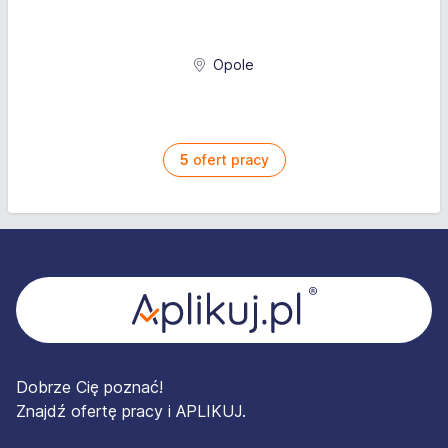
Opole
5
ofert pracy
Stopka
Dobrze Cię poznać!
Znajdź ofertę pracy i APLIKUJ.