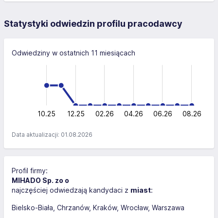
Statystyki odwiedzin profilu pracodawcy
Odwiedziny w ostatnich 11 miesiącach
-0.5
-2
-1
3
2
0.5
1
0
10.25
12.25
02.26
L
04.26
06.26
08.26
Data aktualizacji: 01.08.2026
Profil firmy:
MIHADO Sp. zo o
najczęściej odwiedzają kandydaci z
miast
:
Bielsko-Biała
Chrzanów
Kraków
Wrocław
Warszawa