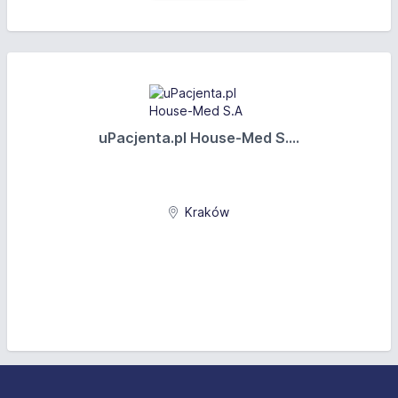
uPacjenta.pl House-Med S....
Kraków
Stopka