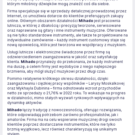
którym miłośnicy dźwięków mogą znaleźć coś dla siebie.
Firma specjalizuje się w sprzedaży detalicznej prowadzonej przez
Internet, co umożliwia dotarcie do klientów preferujących zakupy
online. Głównym obszarem działalności
Mihado
jest pracownia
lutnicza, w której z dbałością i precyzją tworzone, serwisowane
oraz naprawiane są gitary i inne instrumenty muzyczne. Oferowane
są nie tylko standardowe instrumenty, ale także te projektowane na
indywidualne zamówienie – każdy instrument customowy staje się
nową opowieścią, która jest tworzona we współpracy z muzykiem.
Usługi lutnicze i elektroniczne świadczone przez firmę są
odzwierciedleniem zaangażowania w jakość oraz satysfakcję
klienta.
Mihado
przynależy do przekonania, że każdy instrument
ma duszę, a celem firmy jest wydobycie z niego najlepszego
brzmienia, aby mógł służyć muzykowi przez długi czas.
Pomimo relatywnie krótkiego okresu działalności, dzięki
zaangażowaniu i ciężkiej pracy wspólników – Larysy Moskalkovej
oraz Mykhayla Dubinina – firma odnotowała wzrost przychodów
netto ze sprzedaży o 21,76% w 2022 roku. To wskazuje na progres
w działalności, mimo stałych wyzwań rynkowych wpływających na
dynamikę aktywów.
Mihado
łączy tradycję z nowoczesnością, oferując rozwiązania,
które odpowiadają potrzebom zarówno profesjonalistów, jak i
amatorów. Firma ma na celu wspieranie muzycznej drogi swoich
klientów poprzez dostarczanie instrumentów, które nie tylko
brzmią wyjątkowo, lecz również charakteryzują się unikalnym
stylem.