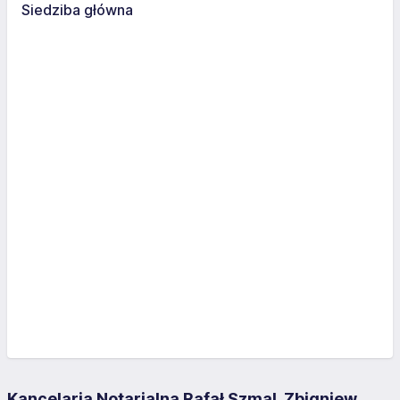
Siedziba główna
Kancelaria Notarialna Rafał Szmal, Zbigniew