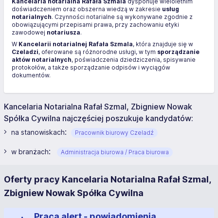
Kancelaria notarialna Rafała Szmala
dysponuje wieloletnim
doświadczeniem oraz obszerna wiedzą w zakresie
usług
notarialnych
. Czynności notarialne są wykonywane zgodnie z
obowiązującymi przepisami prawa, przy zachowaniu etyki
zawodowej
notariusza
.
W
Kancelarii notarialnej Rafała Szmala
, która znajduje się w
Czeladzi
, oferowane są różnorodne usługi, w tym
sporządzanie
aktów notarialnych
, poświadczenia dziedziczenia, spisywanie
protokołów, a także sporządzanie odpisów i wyciągów
dokumentów.
Kancelaria Notarialna Rafał Szmal, Zbigniew Nowak
Spółka Cywilna najczęściej poszukuje kandydatów:
:
na stanowiskach
Pracownik biurowy Czeladź
:
w branżach
Administracja biurowa / Praca biurowa
Oferty pracy Kancelaria Notarialna Rafał Szmal,
Zbigniew Nowak Spółka Cywilna
Praca alert - powiadomienia