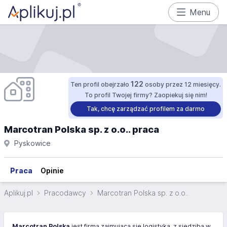
Menu
122
Ten profil obejrzało
osoby przez 12 miesięcy.
To profil Twojej firmy? Zaopiekuj się nim!
Tak, chcę zarządzać profilem za darmo
Marcotran Polska sp. z o.o.. praca
Pyskowice
Praca
Opinie
Aplikuj.pl
Pracodawcy
Marcotran Polska sp. z o.o..
Marcotran Polska
jest firmą zajmującą się logistyką, z siedzibą w