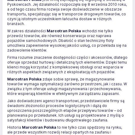
Pyskowicach. Jej działalność rozpoczęła się 8 września 2010 roku,
a od tego czasu firma rozwija swoje doświadczenie w obszarze
transportu, specjalizując się w transporcie drogowym towarów, co
czyni ją istotnym uczestnikiem łańcucha dostaw w różnych
branżach.
W zakres działalności
Marcotran Polska
wchodzi nie tylko
przewóz towarów, ale również konserwacja oraz naprawa
pojazdów samochodowych. Dbałość o stan techniczny floty
umożliwia zapewnienie wysokiej jakości usług, co przekłada się na
zadowolenie klientów.
Firma rozumie znaczenie dostępności części i akcesoriów, dlatego
oferuje sprzedaż hurtową i detaliczną tych elementów. Dzięki temu
klienci mogą korzystać z kompleksowej obsługi oraz wsparcia w
różnych aspektach związanych z eksploatacją ich pojazdów.
Marcotran Polska
zdaje sobie sprawę, że magazynowanie
towarów wymaga optymalizacji zarówno przestrzeni, jak i czasu. W
związku z tym oferuje usługi magazynowania i przechowywania,
które wspierają klientów w efektywnym zarządzaniu zapasami.
Jako doświadczeni agenci transportowi, przedstawiciele firmy są
świadomi złożoności procesów logistycznych i dążą do
uproszczenia poszczególnych etapów przepływu towarów – od
planowania po przeładunek. Ich usługi są projektowane z myślą o
satysfakcji klientów i budowaniu długotrwałego zaufania.
Historia
Marcotran Polska
to nie tylko czas spędzony na rynku,
ale przede wszystkim rozwój relacji opartych na zaufaniu i