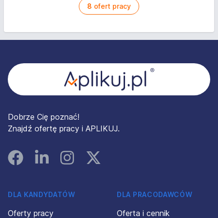
8
ofert pracy
Stopka
Dobrze Cię poznać!
Znajdź ofertę pracy i APLIKUJ.
Facebook
Linked In
Instagram
Instagram
DLA KANDYDATÓW
DLA PRACODAWCÓW
Oferty pracy
Oferta i cennik