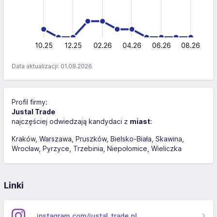
10
5
0
10.25
12.25
02.26
L
04.26
06.26
08.26
Data aktualizacji: 01.08.2026
Profil firmy:
Justal Trade
najczęściej odwiedzają kandydaci z
miast
:
Kraków
Warszawa
Pruszków
Bielsko-Biała
Skawina
Wrocław
Pyrzyce
Trzebinia
Niepołomice
Wieliczka
Linki
instagram.com/justal_trade.pl