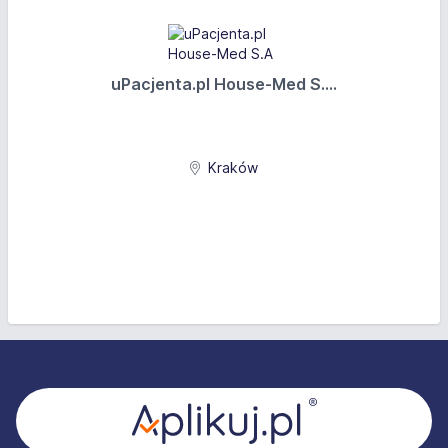
uPacjenta.pl House-Med S....
Kraków
Stopka