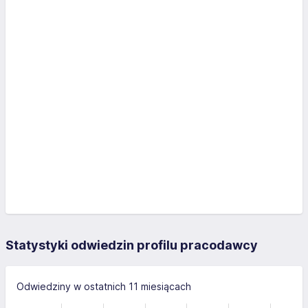
Statystyki odwiedzin profilu pracodawcy
Odwiedziny w ostatnich 11 miesiącach
-10
15
-4
-5
10