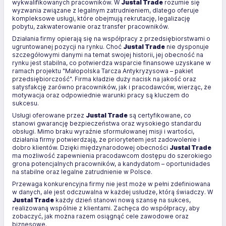
wykwalifikowanych pracowników. W
Justal Trade
rozumie się
wyzwania związane z legalnym zatrudnieniem, dlatego oferuje
kompleksowe usługi, które obejmują rekrutację, legalizację
pobytu, zakwaterowanie oraz transfer pracowników.
Działania firmy opierają się na współpracy z przedsiębiorstwami o
ugruntowanej pozycji na rynku. Choć
Justal Trade
nie dysponuje
szczegółowymi danymi na temat swojej historii, jej obecność na
rynku jest stabilna, co potwierdza wsparcie finansowe uzyskane w
ramach projektu "Małopolska Tarcza Antykryzysowa – pakiet
przedsiębiorczość". Firma kładzie duży nacisk na jakość oraz
satysfakcję zarówno pracowników, jak i pracodawców, wierząc, że
motywacja oraz odpowiednie warunki pracy są kluczem do
sukcesu.
Usługi oferowane przez
Justal Trade
są certyfikowane, co
stanowi gwarancję bezpieczeństwa oraz wysokiego standardu
obsługi. Mimo braku wyraźnie sformułowanej misji i wartości,
działania firmy potwierdzają, że priorytetem jest zadowolenie i
dobro klientów. Dzięki międzynarodowej obecności
Justal Trade
ma możliwość zapewnienia pracodawcom dostępu do szerokiego
grona potencjalnych pracowników, a kandydatom – oportunidades
na stabilne oraz legalne zatrudnienie w Polsce.
Przewaga konkurencyjna firmy nie jest może w pełni zdefiniowana
w danych, ale jest odczuwalna w każdej usłudze, którą świadczy. W
Justal Trade
każdy dzień stanowi nową szansę na sukces,
realizowaną wspólnie z klientami. Zachęca do współpracy, aby
zobaczyć, jak można razem osiągnąć cele zawodowe oraz
biznesowe.