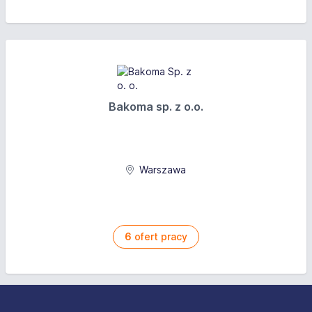
Bakoma sp. z o.o.
Warszawa
6
ofert pracy
Stopka