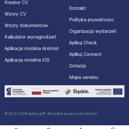
Kreator CV
Kontakt
Przesłanie dokumentów aplikacyjnych.
Wzory CV
Wstępna selekcja.
Polityka prywatności
Wywiad telefoniczny.
Wzory dokumentów
Rozmowa kwalifikacyjna.
Organizacja wydarzeń
Ostateczna oferta pracy.
Kalkulator wynagrodzeń
Aplikuj Check
Rozpoczęcie pracy.
Aplikacja mobilna Android
Aplikuj Connect
Firma prowadzi również staże i praktyki. Nowy Styl
Aplikacja mobilna iOS
stara się również współpracować z uczelniami,
Dotacja
realizując programy naukowe i wspierając
absolwentów szkół wyższych.
Mapa serwisu
Aktualne oferty pracy w Nowym Stylu można znaleźć
na stronie:
© 2012-2026 Aplikuj.pl®. Wszelkie prawa zastrzeżone.