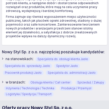
potrzeb klienta, a następnie dobór i dostarczenie odpowiednich
rozwiązań oraz produktów, które mają na celu uczynienie pracy
zdrowszą, wydajniejszą i bardziej komfortową.
Firma zajmuje się również wyposażeniem miejsc użyteczności
publicznej, takich jak placówki opieki zdrowotnej, stadiony o dużej
pojemności oraz salle koncertowe. Zainteresowanie tworzeniem
nowych produktów i aranżacjami przestrzeni stanowi istotny
element jej działalności, a satysfakcja z dobrze zrealizowanych
projektów wpływa na dalszy dynamiczny rozwój.
Nowy Styl Sp. z o.o. najczęściej poszukuje kandydatów:
:
na stanowiskach
Specjalista ds. obsługi klienta Jasło
Specjalista ds. sprzedaży Jasło
Spedytor Jasło
Pracownik produkcji Jasło
Specjalista ds. administracji Jasło
:
w branżach
Obsługa klienta / Call center
Sprzedaż / Zakupy
Inżynieria / Technologia / Technika
Produkcja / Przemysł
Logistyka / Spedycja / Transport
Oferty pracy Nowy Styl Sp. z o.o.