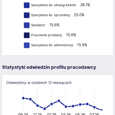
28.1%
Specjalista ds. obsługi klienta
25.0%
Specjalista ds. sprzedaży
15.6%
Spedytor
15.6%
Pracownik produkcji
15.6%
Specjalista ds. administracji
Statystyki odwiedzin profilu pracodawcy
Odwiedziny w ostatnich 12 miesiącach
-40
-20
-10
60
40
40
20
0
09.25
11.25
01.26
03.26
L
05.26
07.26