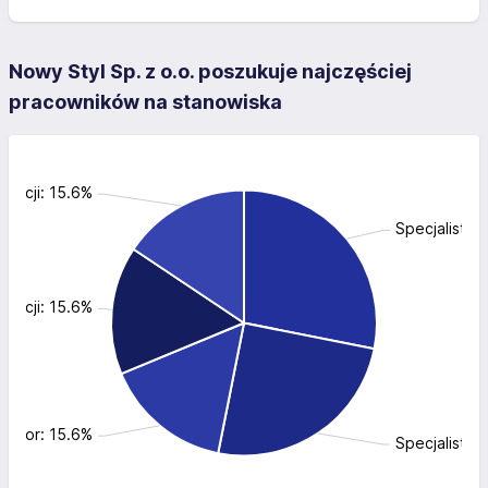
Nowy Styl Sp. z o.o. poszukuje najczęściej
pracowników na stanowiska
stracji: 15.6%
Specjalista d
dukcji: 15.6%
dytor: 15.6%
Specjalista 