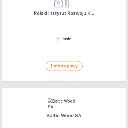
oferująca wysokiej jakości meble biurowe.
SOHOS by Nowy Styl
- marka solidnych i
Polski Instytut Rozwoju K...
ergonomicznych krzeseł biurowych dostępnych w
dobrej cenie i cechującej się wysoką jakością.
Forum by Nowy Styl
- marka oferująca rozwiązania
audytoryjne oraz siedziska na potrzeby sal
Jasło
wykładowych, kin oraz teatrów.
Stylis Hotel Solutions
- marka opracowująca
rozwiązania dla branży hotelarskiej z Bliskiego
Wschodu.
1
oferta pracy
Firma Nowy Styl sp. z o.o. stworzyła potężną grupę
meblarską, która ciągle rośnie w siłę na światowych
rynkach. Przedsiębiorstwo do wielu lat zajmuje
czołowe pozycje w Europie, a wiele wskazuje na to,
że nie zamierza zwolnić tempa rozwoju.
Nowy Styl w liczbach:
Baltic Wood SA
produkty firmy trafiają na przeszło 100