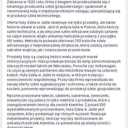
Założona w 1922 roku, firma z biegiem lat przekształciła się z
lokalnego producenta szkła gospodarczego i opakowań w
renomowaną hutę o międzynarodowym zasięgu, specjalizującą się
w produkcji szkła technicznego.
Oferta Huty Szkła w Jaśle obejmuje nie tylko produkty, ale także
historie utkane w szkle. Jest to jedyna huta w Polsce, która tworzy
szkło techniczne, a jej antyczne szkło witrażowe zdobyło uznanie
na całym świecie dzięki unikalnej metodzie produkcji z początku
XIX wieku. Metoda ta pozwala oferować 150 kolorów szkła
witrażowego o niepowtarzalnej strukturze, które zdobią zarówno
sakralne wnętrza, jak i nowoczesne przestrzenie.
Produkty huty są częścią historii wielu znanych marek
motoryzacyjnych. Huta produkuje klosze do lamp samochodowych
starszych modeli takich jak Mercedes, Porsche czy Volkswagen,
co czyni ją cennym partnerem dla miłośników klasyki na czterech
kołach. Huta Szkła w Jaśle to miejsce, w którym tradycja i
nowoczesność współistnieją. Przez lata firma wprowadzała do
swojej oferty szkło sygnalizacyjne i ochronne, a także wróciła do
korzeni, ponownie wprowadzając do produkcji szkło gospodarcze.
Ręcznie prasowane talerze, salaterki, cukiernice, świeczniki,
maselniczki czy patery to tylko niektóre z produktów, które z
zaangażowaniem tworzy dla swoich klientów. Z ponad 250
wykwalifikowanymi pracownikami, Huta Szkła w Jaśle jest
zespołem, który podejmuje się różnych wyzwań. Realizuje
indywidualne projekty, tworząc wyroby dostosowane do
unikalnych potrzeb klientów, co potwierdza jej elastyczność i
doświadczenie.