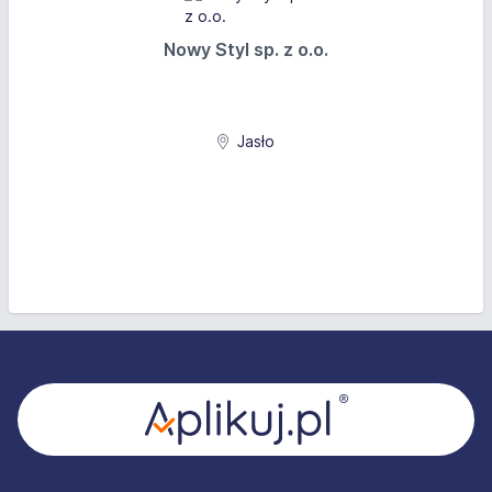
Nowy Styl sp. z o.o.
Jasło
Stopka