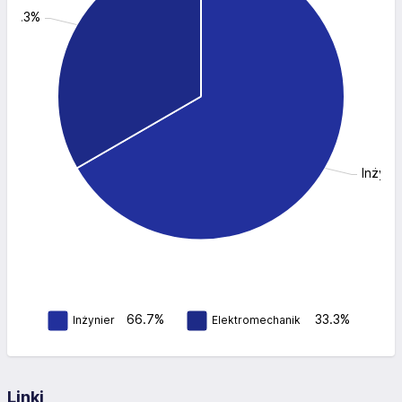
: 33.3%
Inżyni
66.7%
33.3%
Inżynier
Elektromechanik
Linki