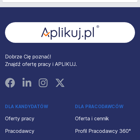
Stopka
Dobrze Cię poznać!
Znajdź ofertę pracy i APLIKUJ.
Facebook
Linked In
Instagram
Instagram
DLA KANDYDATÓW
DLA PRACODAWCÓW
Oferty pracy
Oferta i cennik
Pracodawcy
Profil Pracodawcy 360°