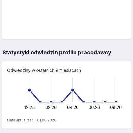
Statystyki odwiedzin profilu pracodawcy
Odwiedziny w ostatnich 9 miesiącach
-0.5
-2
-1
3
2
0.5
1
0
12.25
02.26
04.26
L
06.26
08.26
Data aktualizacji: 01.08.2026