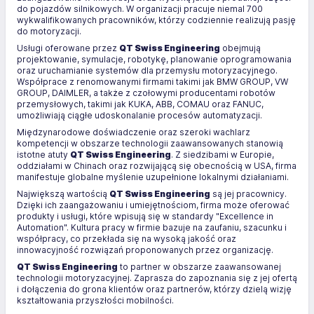
do pojazdów silnikowych. W organizacji pracuje niemal 700
wykwalifikowanych pracowników, którzy codziennie realizują pasję
do motoryzacji.
Usługi oferowane przez
QT Swiss Engineering
obejmują
projektowanie, symulacje, robotykę, planowanie oprogramowania
oraz uruchamianie systemów dla przemysłu motoryzacyjnego.
Współprace z renomowanymi firmami takimi jak BMW GROUP, VW
GROUP, DAIMLER, a także z czołowymi producentami robotów
przemysłowych, takimi jak KUKA, ABB, COMAU oraz FANUC,
umożliwiają ciągłe udoskonalanie procesów automatyzacji.
Międzynarodowe doświadczenie oraz szeroki wachlarz
kompetencji w obszarze technologii zaawansowanych stanowią
istotne atuty
QT Swiss Engineering
. Z siedzibami w Europie,
oddziałami w Chinach oraz rozwijającą się obecnością w USA, firma
manifestuje globalne myślenie uzupełnione lokalnymi działaniami.
Największą wartością
QT Swiss Engineering
są jej pracownicy.
Dzięki ich zaangażowaniu i umiejętnościom, firma może oferować
produkty i usługi, które wpisują się w standardy "Excellence in
Automation". Kultura pracy w firmie bazuje na zaufaniu, szacunku i
współpracy, co przekłada się na wysoką jakość oraz
innowacyjność rozwiązań proponowanych przez organizację.
QT Swiss Engineering
to partner w obszarze zaawansowanej
technologii motoryzacyjnej. Zaprasza do zapoznania się z jej ofertą
i dołączenia do grona klientów oraz partnerów, którzy dzielą wizję
kształtowania przyszłości mobilności.