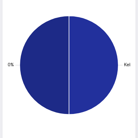
: 50.0%
Kelner