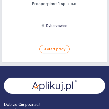
Prosperplast 1 sp. z o.o.
Rybarzowice
9
ofert pracy
Stopka
Dobrze Cię poznać!