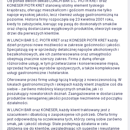
Od ponad dwóch dekad LUNCH BAR S.C. PIOTR KRET oraz
KONESER PIOTR KRET stanowią istotny element tyskiego
krajobrazu, oferując mieszkańcom i gościom miasta nie tylko
napoje wysokiej jakości, lecz również usługę gastronomiczną na
poziomie. Historia firmy rozpoczęła się 23 kwietnia 2001 roku,
kiedy to założyciele, kierując się pasją do doskonałych smaków
oraz chęcią dostarczania wyjątkowych produktów, otworzyli swoje
drzwi dla pierwszych klientów.
W LUNCH BAR S.C. PIOTR KRET oraz KONESER PIOTR KRET każdy
dzień przynosi nowe możliwości w zakresie gościnności i jakości.
Specjalizują się w sprzedaży detalicznej napojów alkoholowych i
bezalkoholowych, ale ich zainteresowania oraz umiejętności
obejmują znacznie szerszy zakres. Firma z dumą oferuje
różnorodne usługi, w tym przetwarzanie i konserwowanie mięsa,
sprzedaż hurtową wyrobów spożywczych, a także kompleksowe
usługi gastronomiczne i hotelarskie.
Oferowane przez firmę usługi łączą tradycję z nowoczesnością. W
lokalach gastronomicznych i sklepach każdy klient znajdzie coś dla
siebie – zarówno miłośnicy klasycznych smaków, jak i ci
poszukujący nowatorskich doznań. Zaangażowanie w dostarczanie
produktów nienagannej jakości pozostaje niezmienne od początku
działalności.
W LUNCH BAR oraz KONESER, każdy klient traktowany jest z
szacunkiem i dbałością o zaspokojenie ich potrzeb. Oferta firmy
jest odpowiedzią na oczekiwania tych, którzy cenią sobie zarówno
smak, jak i jakość obsługi. Stale podejmują działania w celu
zbliżenia się do klientów, uwzględniając ich sugestie i nieustannie