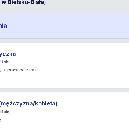
 w Bielsku-Białej
nia
tyczka
Białej
ę
praca od zaraz
(mężczyzna/kobieta)
Białej
ę