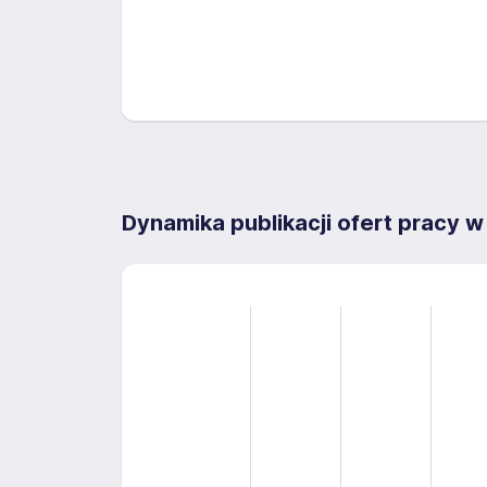
Dynamika publikacji ofert pracy w
5
-2
-1
6
4
3
4
2