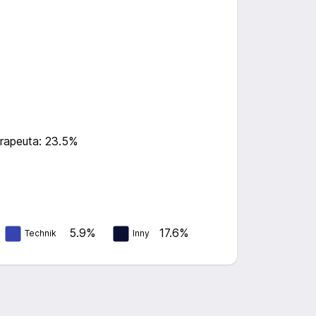
rapeuta: 23.5%
5.9%
17.6%
Technik
Inny