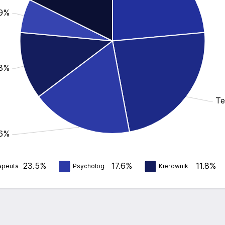
.9%
.8%
Te
.6%
23.5%
17.6%
11.8%
apeuta
Psycholog
Kierownik