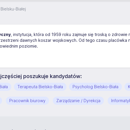
Bielsku-Białej
yczny
, instytucja, która od 1959 roku zajmuje się troską o zdrow
z przestrzeni dawnych koszar wojskowych. Od tego czasu placówka ni
owiednim poziomie.
najczęściej poszukuje kandydatów:
iała
Terapeuta Bielsko-Biała
Psycholog Bielsko-Biała
K
Pracownik biurowy
Zarządzanie / Dyrekcja
Informaty