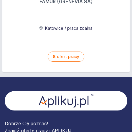
FAMUR (GRENEVIA SA)
Katowice / praca zdalna
8
ofert pracy
Stopka
Dobrze Cię poznać!
Znajdź ofertę pracy i APLIKUJ.