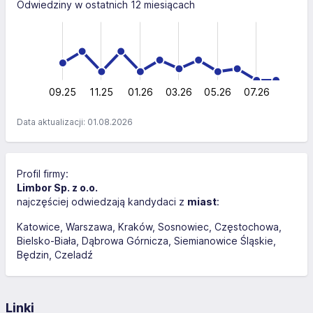
Odwiedziny w ostatnich 12 miesiącach
-20
-10
30
-5
20
20
10
0
09.25
11.25
01.26
03.26
L
05.26
07.26
Data aktualizacji: 01.08.2026
Profil firmy:
Limbor Sp. z o.o.
najczęściej odwiedzają kandydaci z
miast
:
Katowice
Warszawa
Kraków
Sosnowiec
Częstochowa
Bielsko-Biała
Dąbrowa Górnicza
Siemianowice Śląskie
Będzin
Czeladź
Linki