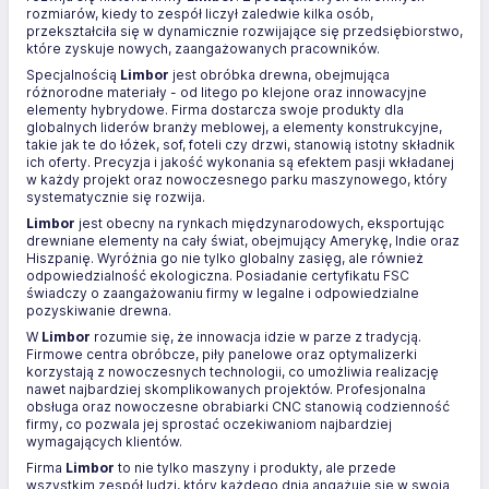
rozmiarów, kiedy to zespół liczył zaledwie kilka osób,
przekształciła się w dynamicznie rozwijające się przedsiębiorstwo,
które zyskuje nowych, zaangażowanych pracowników.
Specjalnością
Limbor
jest obróbka drewna, obejmująca
różnorodne materiały - od litego po klejone oraz innowacyjne
elementy hybrydowe. Firma dostarcza swoje produkty dla
globalnych liderów branży meblowej, a elementy konstrukcyjne,
takie jak te do łóżek, sof, foteli czy drzwi, stanowią istotny składnik
ich oferty. Precyzja i jakość wykonania są efektem pasji wkładanej
w każdy projekt oraz nowoczesnego parku maszynowego, który
systematycznie się rozwija.
Limbor
jest obecny na rynkach międzynarodowych, eksportując
drewniane elementy na cały świat, obejmujący Amerykę, Indie oraz
Hiszpanię. Wyróżnia go nie tylko globalny zasięg, ale również
odpowiedzialność ekologiczna. Posiadanie certyfikatu FSC
świadczy o zaangażowaniu firmy w legalne i odpowiedzialne
pozyskiwanie drewna.
W
Limbor
rozumie się, że innowacja idzie w parze z tradycją.
Firmowe centra obróbcze, piły panelowe oraz optymalizerki
korzystają z nowoczesnych technologii, co umożliwia realizację
nawet najbardziej skomplikowanych projektów. Profesjonalna
obsługa oraz nowoczesne obrabiarki CNC stanowią codzienność
firmy, co pozwala jej sprostać oczekiwaniom najbardziej
wymagających klientów.
Firma
Limbor
to nie tylko maszyny i produkty, ale przede
wszystkim zespół ludzi, który każdego dnia angażuje się w swoją