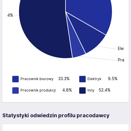
: 52.4%
Elektr
Pracow
33.3%
9.5%
Pracownik biurowy
Elektryk
4.8%
52.4%
Pracownik produkcji
Inny
Statystyki odwiedzin profilu pracodawcy