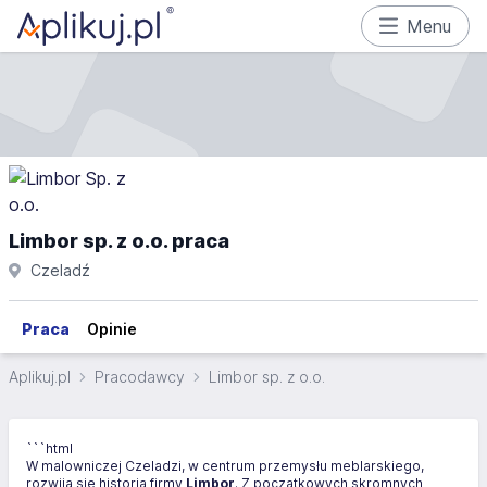
Menu
Limbor sp. z o.o. praca
Czeladź
Praca
Opinie
Aplikuj.pl
Pracodawcy
Limbor sp. z o.o.
```html
W malowniczej Czeladzi, w centrum przemysłu meblarskiego,
rozwija się historia firmy
Limbor
. Z początkowych skromnych