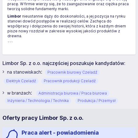
pracę. W firmie wierzy się, że to zaangażowanie oraz ciężka praca
tworzą solidne fundamenty marki.
Limbor
nieustannie dąży do doskonałości, a jej pozycja na rynku
stanowi dowód postępów w realizacji celów. Zachęca do
współpracy i dołączenia do swojej historii, która z każdym dniem
pisze nowy rozdział w zakresie wysokiej jakości produktów z
drewna.
```
Limbor Sp. z o.o. najczęściej poszukuje kandydatów:
:
na stanowiskach
Pracownik biurowy Czeladź
Elektryk Czeladź
Pracownik produkcji Czeladź
:
w branżach
Administracja biurowa / Praca biurowa
Inżynieria / Technologia / Technika
Produkcja / Przemysł
Oferty pracy Limbor Sp. z o.o.
Praca alert - powiadomienia