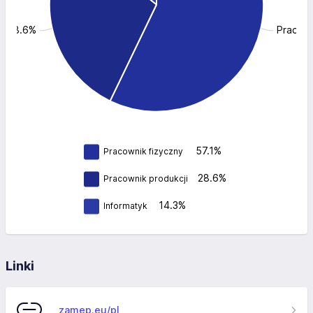
i: 28.6%
Pracown
57.1%
Pracownik fizyczny
28.6%
Pracownik produkcji
14.3%
Informatyk
Linki
zamep.eu/pl