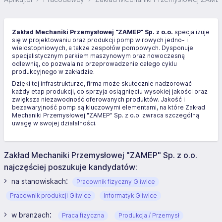
Zakład Mechaniki Przemysłowej "ZAMEP" Sp. z o.o.
specjalizuje
się w projektowaniu oraz produkcji pomp wirowych jedno- i
wielostopniowych, a także zespołów pompowych. Dysponuje
specjalistycznym parkiem maszynowym oraz nowoczesną
odlewnią, co pozwala na przeprowadzenie całego cyklu
produkcyjnego w zakładzie.
Dzięki tej infrastrukturze, firma może skutecznie nadzorować
każdy etap produkcji, co sprzyja osiągnięciu wysokiej jakości oraz
zwiększa niezawodność oferowanych produktów. Jakość i
bezawaryjność pomp są kluczowymi elementami, na które Zakład
Mechaniki Przemysłowej "ZAMEP" Sp. z o.o. zwraca szczególną
uwagę w swojej działalności.
Zakład Mechaniki Przemysłowej "ZAMEP" Sp. z o.o.
najczęściej poszukuje kandydatów:
:
na stanowiskach
Pracownik fizyczny Gliwice
Pracownik produkcji Gliwice
Informatyk Gliwice
:
w branżach
Praca fizyczna
Produkcja / Przemysł