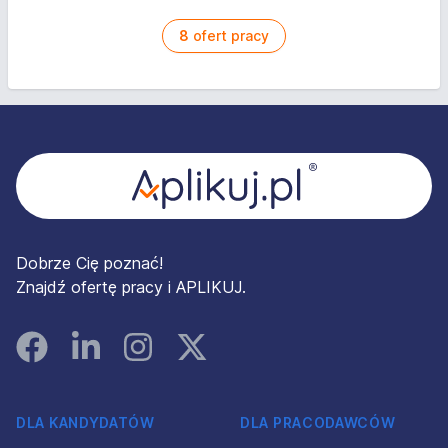
8
ofert pracy
Stopka
Dobrze Cię poznać!
Znajdź ofertę pracy i APLIKUJ.
Facebook
Linked In
Instagram
Instagram
DLA KANDYDATÓW
DLA PRACODAWCÓW