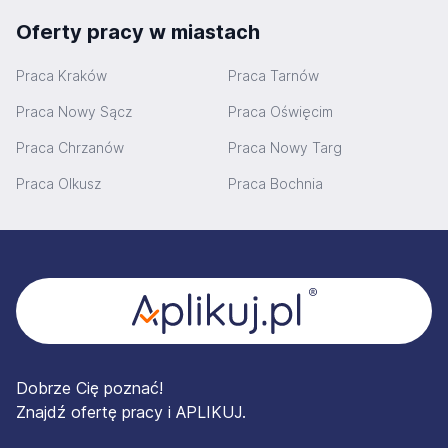
Oferty pracy w miastach
Praca Kraków
Praca Tarnów
Praca Nowy Sącz
Praca Oświęcim
Praca Chrzanów
Praca Nowy Targ
Praca Olkusz
Praca Bochnia
Stopka
Dobrze Cię poznać!
Znajdź ofertę pracy i APLIKUJ.