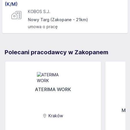
(K/M)
KOBOS S.J.
Nowy Targ (Zakopane - 21km)
umowa o pracę
Polecani pracodawcy w Zakopanem
ATERIMA WORK
MGs
Kraków