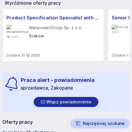
Wyróżnione oferty pracy
Product Specification Specialist with Spanish (m/k)
Senior 
ManpowerGroup Sp. z o.o.
Kraków
Dodana
31 lip 2026
Dodana
1 s
Praca alert - powiadomienia
sprzedawca, Zakopane
Włącz powiadomienia
Oferty pracy
Najczęściej szukane