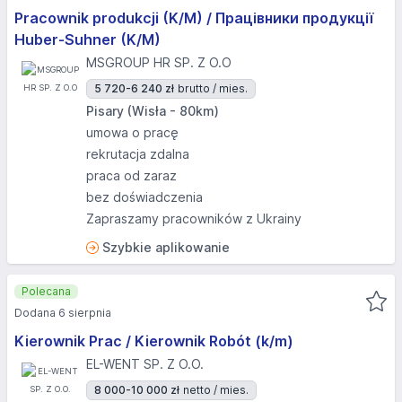
Pracownik produkcji (K/M) / Працівники продукції
Huber-Suhner (K/M)
MSGROUP HR SP. Z O.O
5 720-6 240 zł
brutto / mies.
Pisary (Wisła - 80km)
umowa o pracę
rekrutacja zdalna
praca od zaraz
bez doświadczenia
Zapraszamy pracowników z Ukrainy
Szybkie aplikowanie
Polecana
Dodana 6 sierpnia
Kierownik Prac / Kierownik Robót (k/m)
EL-WENT SP. Z O.O.
8 000-10 000 zł
netto / mies.