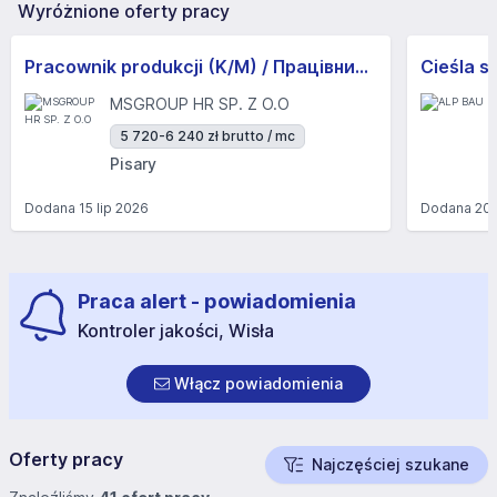
Wyróżnione oferty pracy
Pracownik produkcji (K/M) / Працівники продукції Huber-Suhner (K/M)
Cieśla s
MSGROUP HR SP. Z O.O
5 720-6 240 zł brutto / mc
Pisary
Dodana
15 lip 2026
Dodana
20 
Praca alert - powiadomienia
Kontroler jakości, Wisła
Włącz powiadomienia
Oferty pracy
Najczęściej szukane