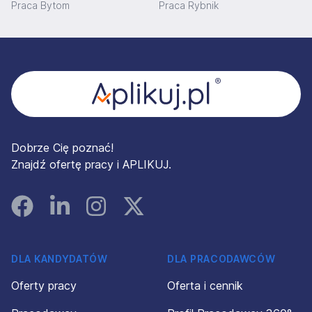
Praca Bytom
Praca Rybnik
Stopka
Dobrze Cię poznać!
Znajdź ofertę pracy i APLIKUJ.
Facebook
Linked In
Instagram
Instagram
DLA KANDYDATÓW
DLA PRACODAWCÓW
Oferty pracy
Oferta i cennik