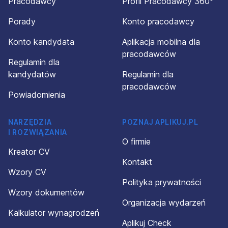
Pracodawcy
Profil Pracodawcy 360°
Porady
Konto pracodawcy
Konto kandydata
Aplikacja mobilna dla
pracodawców
Regulamin dla
kandydatów
Regulamin dla
pracodawców
Powiadomienia
NARZĘDZIA
POZNAJ APLIKUJ.PL
I ROZWIĄZANIA
O firmie
Kreator CV
Kontakt
Wzory CV
Polityka prywatności
Wzory dokumentów
Organizacja wydarzeń
Kalkulator wynagrodzeń
Aplikuj Check