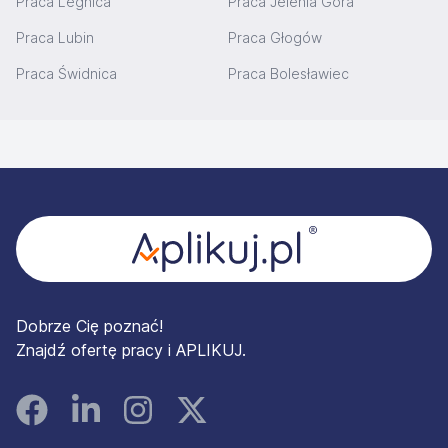
Praca Legnica
Praca Jelenia Góra
Praca Lubin
Praca Głogów
Praca Świdnica
Praca Bolesławiec
Stopka
Dobrze Cię poznać!
Znajdź ofertę pracy i APLIKUJ.
Facebook
Linked In
Instagram
Instagram