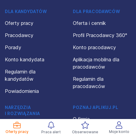
DLA KANDYDATÓW
DLA PRACODAWCÓW
Oferty pracy
Oferta i cennik
Pracodawcy
Profil Pracodawcy 360°
Porady
Konto pracodawcy
Konto kandydata
Aplikacja mobilna dla
pracodawców
Regulamin dla
kandydatów
Regulamin dla
pracodawców
Powiadomienia
NARZĘDZIA
POZNAJ APLIKUJ.PL
I ROZWIĄZANIA
O firmie
Kreator CV
Kontakt
Oferty pracy
Moje konto
Praca alert
Obserwowane