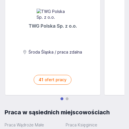
TWG Polska Sp. z o.o.
A
Środa Śląska / praca zdalna
41
ofert pracy
Praca w sąsiednich miejscowościach
Praca Wądroże Małe
Praca Księginice