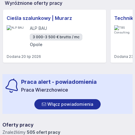
Wyróżnione oferty pracy
Cieśla szalunkowy | Murarz
Technik/I
ALP BAU
3 000-3 500 € brutto / mc
Opole
Dodana
20 lip 2026
Dodana
23 
Praca alert - powiadomienia
Praca Wierzchowice
Włącz powiadomienia
Oferty pracy
Znaleźliśmy
505 ofert pracy