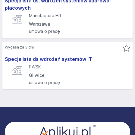
Specjalista ds. wdrożeń systemów kadrowo-
płacowych
Manufaqtura HR
Warszawa
umowa o pracę
Wygasa za 3 dni
Specjalista ds wdrożeń systemów IT
PWSK
Gliwice
umowa o pracę
Stopka