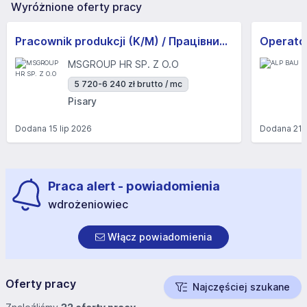
Wyróżnione oferty pracy
Pracownik produkcji (K/M) / Працівники продукції Huber-Suhner (K/M)
Operator
MSGROUP HR SP. Z O.O
5 720-6 240 zł brutto / mc
Pisary
Dodana
15 lip 2026
Dodana
21 
Praca alert - powiadomienia
wdrożeniowiec
Włącz powiadomienia
Oferty pracy
Najczęściej szukane