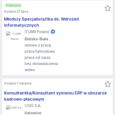
Polecana
Dodana 27 lipca
Młodszy Specjalista/tka ds. Wdrożeń
Informatycznych
ITURRI Poland
Bielsko-Biała
umowa o pracę
praca hybrydowa
praca od zaraz
bez doświadczenia
wideo
Dodana 7 sierpnia
Konsultantka/Konsultant systemu ERP w obszarze
kadrowo-płacowym
COIG S.A.
Katowice