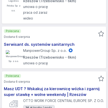
Rzeszów (Trzebownisko - 6km)
umowa o pracę
praca od zaraz
wideo
Polecana
Dodana 6 sierpnia
Serwisant ds. systemów sanitarnych
ManpowerGroup Sp. z o.o.
Rzeszów (Trzebownisko - 6km)
umowa o pracę
Polecana
Dodana 6 sierpnia
Masz UDT ? Wskakuj za kierownicę wózka i zgarnij
super stawkę + wolne weekendy | Rzeszów
OTTO WORK FORCE CENTRAL EUROPE SP. Z O.O.
36 zł
brutto / godz.