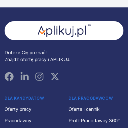
Stopka
Dobrze Cię poznać!
Znajdź ofertę pracy i APLIKUJ.
Facebook
Linked In
Instagram
Instagram
DLA KANDYDATÓW
DLA PRACODAWCÓW
Oferty pracy
Oferta i cennik
Pracodawcy
Profil Pracodawcy 360°