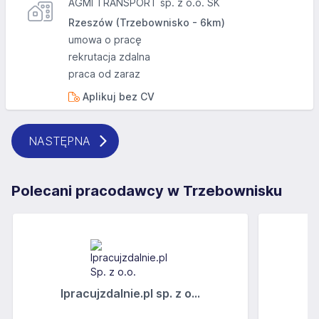
AGMI TRANSPORT sp. z o.o. SK
Rzeszów (Trzebownisko - 6km)
umowa o pracę
rekrutacja zdalna
praca od zaraz
Aplikuj bez CV
NASTĘPNA
Polecani pracodawcy w Trzebownisku
Ipracujzdalnie.pl sp. z o...