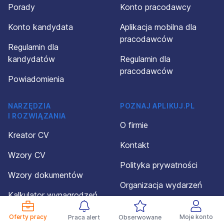
Porady
Konto pracodawcy
Konto kandydata
Aplikacja mobilna dla
pracodawców
Regulamin dla
kandydatów
Regulamin dla
pracodawców
Powiadomienia
NARZĘDZIA
POZNAJ APLIKUJ.PL
I ROZWIĄZANIA
O firmie
Kreator CV
Kontakt
Wzory CV
Polityka prywatności
Wzory dokumentów
Organizacja wydarzeń
Kalkulator wynagrodzeń
Aplikuj Check
Aplikacja mobilna Android
Oferty pracy
Moje konto
Praca alert
Obserwowane