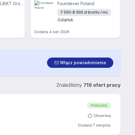
EURO-INWEST PROJEKT Grzegorz Engler, Tomasz Lach Sp. J.
Foundever Poland
7 500-8 500 zł brutto / mc
Gdańsk
Dodana
4 sier 2026
Włącz powiadomienia
Znaleźliśmy
719 ofert pracy
Polecana
Obserwuj
Dodana 7 sierpnia