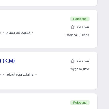
Polecana
Obserwuj
ę
praca od zaraz
Dodana 30 lipca
 (K,M)
Obserwuj
Wygasa jutro
ę
rekrutacja zdalna
Polecana