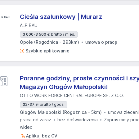
Cieśla szalunkowy | Murarz
ALP BAU
3 000-3 500 €
brutto / mies.
Opole (Rogoźnica - 293km)
umowa o pracę
Szybkie aplikowanie
Poranne godziny, proste czynności i szy
Magazyn Głogów Małopolski!
OTTO WORK FORCE CENTRAL EUROPE SP. Z O.O.
32-37 zł
brutto / godz.
Głogów Małopolski (Rogoźnica - 5km)
umowa zlecen
praca od zaraz
bez doświadczenia
Zapraszamy prac
wideo
Aplikuj bez CV