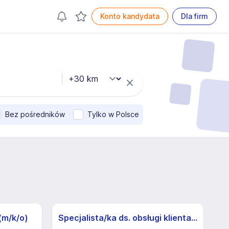
Konto kandydata
Dla firm
Bez pośredników
Tylko w Polsce
(m/k/o)
Specjalista/ka ds. obsługi klienta z j.niemieckim