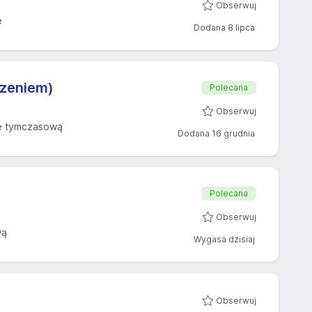
Obserwuj
ę
Dodana 8 lipca
czeniem)
Polecana
Obserwuj
ę tymczasową
Dodana 16 grudnia
Polecana
Obserwuj
wą
Wygasa dzisiaj
Obserwuj