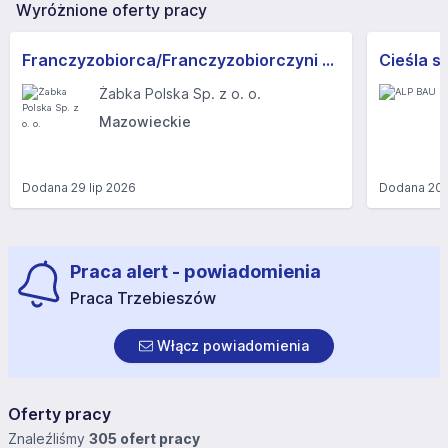
Wyróżnione oferty pracy
Franczyzobiorca/Franczyzobiorczyni sklepu Żabka
Cieśla s
Żabka Polska Sp. z o. o.
Mazowieckie
Dodana
29 lip 2026
Dodana
20 
Praca alert - powiadomienia
Praca Trzebieszów
Włącz powiadomienia
Oferty pracy
Znaleźliśmy
305 ofert pracy