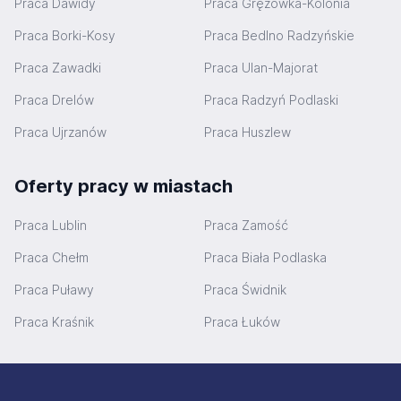
Praca Dawidy
Praca Gręzówka-Kolonia
Praca Borki-Kosy
Praca Bedlno Radzyńskie
Praca Zawadki
Praca Ulan-Majorat
Praca Drelów
Praca Radzyń Podlaski
Praca Ujrzanów
Praca Huszlew
Oferty pracy w miastach
Praca Lublin
Praca Zamość
Praca Chełm
Praca Biała Podlaska
Praca Puławy
Praca Świdnik
Praca Kraśnik
Praca Łuków
Stopka