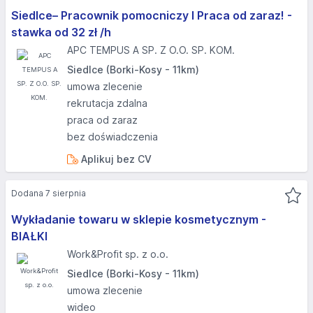
Siedlce– Pracownik pomocniczy I Praca od zaraz! -
stawka od 32 zł /h
APC TEMPUS A SP. Z O.O. SP. KOM.
Siedlce (Borki-Kosy - 11km)
umowa zlecenie
rekrutacja zdalna
praca od zaraz
bez doświadczenia
Aplikuj bez CV
Dodana 7 sierpnia
Wykładanie towaru w sklepie kosmetycznym -
BIAŁKI
Work&Profit sp. z o.o.
Siedlce (Borki-Kosy - 11km)
umowa zlecenie
wideo