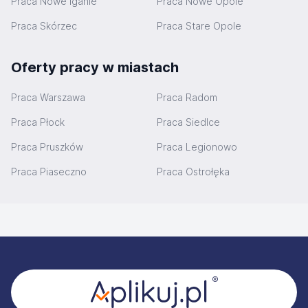
Praca Nowe Iganie
Praca Nowe Opole
Praca Skórzec
Praca Stare Opole
Oferty pracy w miastach
Praca Warszawa
Praca Radom
Praca Płock
Praca Siedlce
Praca Pruszków
Praca Legionowo
Praca Piaseczno
Praca Ostrołęka
Stopka