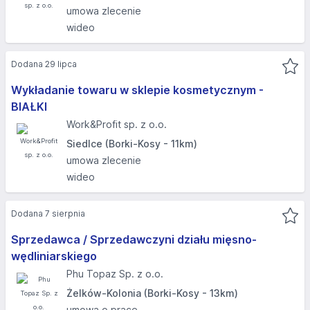
umowa zlecenie
wideo
Dodana 29 lipca
Wykładanie towaru w sklepie kosmetycznym -
BIAŁKI
Work&Profit sp. z o.o.
Siedlce (Borki-Kosy - 11km)
umowa zlecenie
wideo
Dodana 7 sierpnia
Sprzedawca / Sprzedawczyni działu mięsno-
wędliniarskiego
Phu Topaz Sp. z o.o.
Żelków-Kolonia (Borki-Kosy - 13km)
umowa o pracę