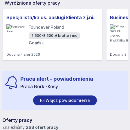
Wyróżnione oferty pracy
Specjalista/ka ds. obsługi klienta z j.niemieckim
Foundever Poland
7 500-8 500 zł brutto / mc
Gdańsk
Dodana
4 sier 2026
Dodana
3 s
Praca alert - powiadomienia
Praca Borki-Kosy
Włącz powiadomienia
Oferty pracy
Znaleźliśmy
268 ofert pracy