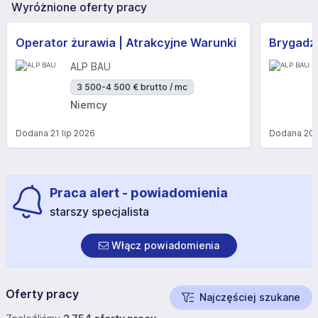
Wyróżnione oferty pracy
Operator żurawia | Atrakcyjne Warunki
Brygadzi
ALP BAU
3 500-4 500 € brutto / mc
Niemcy
Dodana
21 lip 2026
Dodana
20 
Praca alert - powiadomienia
starszy specjalista
Włącz powiadomienia
Oferty pracy
Najczęściej szukane