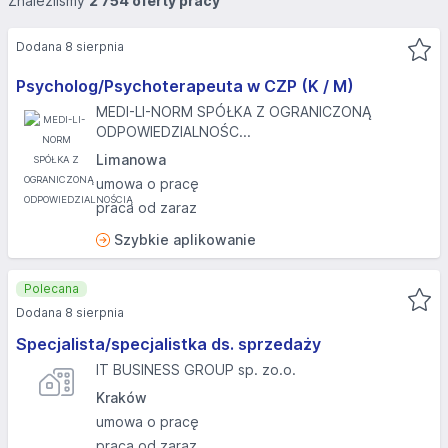
Znaleźliśmy
2 754 oferty pracy
Dodana 8 sierpnia
Psycholog/Psychoterapeuta w CZP (K / M)
MEDI-LI-NORM SPÓŁKA Z OGRANICZONĄ
ODPOWIEDZIALNOŚC...
Limanowa
umowa o pracę
praca od zaraz
Szybkie aplikowanie
Polecana
Dodana 8 sierpnia
Specjalista/specjalistka ds. sprzedaży
IT BUSINESS GROUP sp. zo.o.
Kraków
umowa o pracę
praca od zaraz