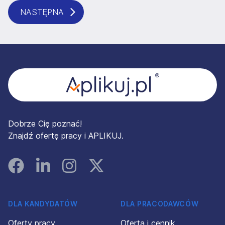
NASTĘPNA
Stopka
Dobrze Cię poznać!
Znajdź ofertę pracy i APLIKUJ.
Facebook
Linked In
Instagram
Instagram
DLA KANDYDATÓW
DLA PRACODAWCÓW
Oferty pracy
Oferta i cennik