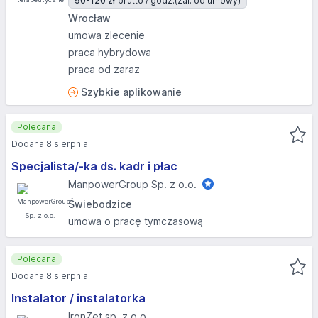
90-120 zł
brutto / godz.
(zal. od umowy)
Wrocław
umowa zlecenie
praca hybrydowa
praca od zaraz
Szybkie aplikowanie
Polecana
Dodana 8 sierpnia
Specjalista/-ka ds. kadr i płac
ManpowerGroup Sp. z o.o.
Świebodzice
umowa o pracę tymczasową
Polecana
Dodana 8 sierpnia
Instalator / instalatorka
IronZet sp. z o.o.