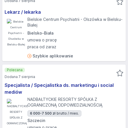
Dodana 7 sierpnia
Lekarz / lekarka
Bielskie Centrum Psychiatrii - Olszówka w Bielsku-
Białej
Bielsko-Biała
umowa o pracę
praca od zaraz
Szybkie aplikowanie
Polecana
Dodana 7 sierpnia
Specjalista / Specjalistka ds. marketingu i social
mediów
NADBAŁTYCKIE RESORTY SPÓŁKA Z
OGRANICZONĄ ODPOWIEDZIALNOŚCIĄ
6 000-7 500 zł
brutto / mies.
Szczecin
umowa o pracę