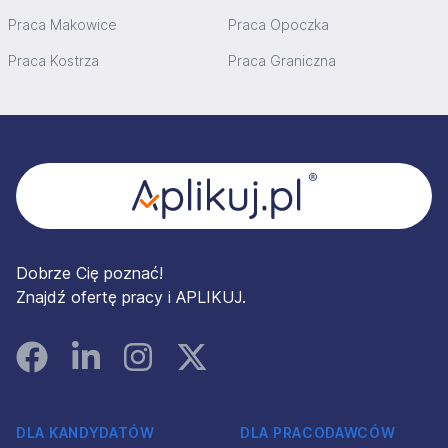
Praca Makowice
Praca Opoczka
Praca Kostrza
Praca Graniczna
Stopka
Dobrze Cię poznać!
Znajdź ofertę pracy i APLIKUJ.
Facebook
Linked In
Instagram
Instagram
DLA KANDYDATÓW
DLA PRACODAWCÓW