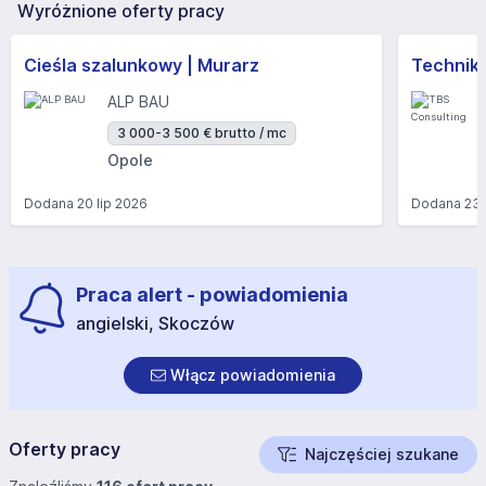
Wyróżnione oferty pracy
Cieśla szalunkowy | Murarz
Technik/I
ALP BAU
3 000-3 500 € brutto / mc
Opole
Dodana
20 lip 2026
Dodana
23 
Praca alert - powiadomienia
angielski, Skoczów
Włącz powiadomienia
Oferty pracy
Najczęściej szukane