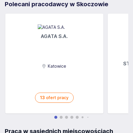
Polecani pracodawcy w Skoczowie
AGATA S.A.
STOK
Katowice
13
ofert pracy
Praca w sąsiednich miejscowościach