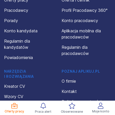
Oferty pracy
Oferta i cennik
Pracodawcy
Profil Pracodawcy 360°
Porady
Konto pracodawcy
Konto kandydata
Aplikacja mobilna dla
pracodawców
Regulamin dla
kandydatów
Regulamin dla
pracodawców
Powiadomienia
NARZĘDZIA
POZNAJ APLIKUJ.PL
I ROZWIĄZANIA
O firmie
Kreator CV
Kontakt
Wzory CV
Polityka prywatności
Wzory dokumentów
Oferty pracy
Organizacja wydarzeń
Moje konto
Praca alert
Obserwowane