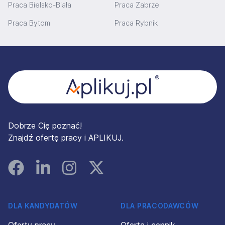
Praca Bielsko-Biała
Praca Zabrze
Praca Bytom
Praca Rybnik
Stopka
Dobrze Cię poznać!
Znajdź ofertę pracy i APLIKUJ.
Facebook
Linked In
Instagram
Instagram
DLA KANDYDATÓW
DLA PRACODAWCÓW