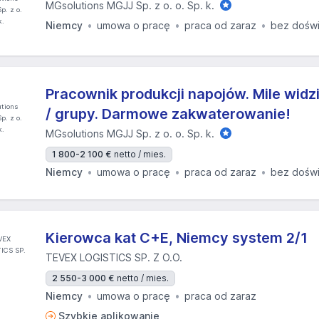
MGsolutions MGJJ Sp. z o. o. Sp. k.
Niemcy
umowa o pracę
praca od zaraz
bez dośw
Pracownik produkcji napojów. Mile widz
/ grupy. Darmowe zakwaterowanie!
MGsolutions MGJJ Sp. z o. o. Sp. k.
1 800-2 100 €
netto / mies.
Niemcy
umowa o pracę
praca od zaraz
bez dośw
Kierowca kat C+E, Niemcy system 2/1
TEVEX LOGISTICS SP. Z O.O.
2 550-3 000 €
netto / mies.
Niemcy
umowa o pracę
praca od zaraz
Szybkie aplikowanie