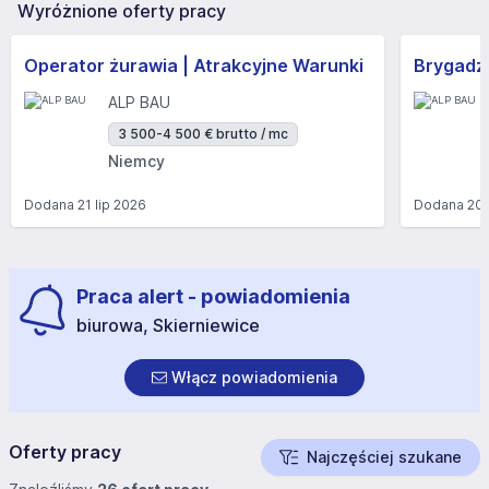
Wyróżnione oferty pracy
Operator żurawia | Atrakcyjne Warunki
Brygadzi
ALP BAU
3 500-4 500 € brutto / mc
Niemcy
Dodana
21 lip 2026
Dodana
20 
Praca alert - powiadomienia
biurowa, Skierniewice
Włącz powiadomienia
Oferty pracy
Najczęściej szukane