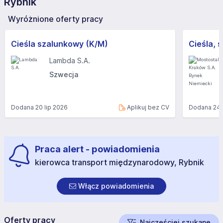
Rybnik
Wyróżnione oferty pracy
Cieśla szalunkowy (K/M)
Lambda S.A.
Szwecja
Dodana
20 lip 2026
Aplikuj bez CV
Dodana
24 
Praca alert - powiadomienia
kierowca transport międzynarodowy, Rybnik
Włącz powiadomienia
Oferty pracy
Najczęściej szukane