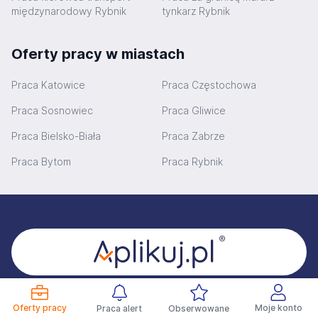
międzynarodowy Rybnik
tynkarz Rybnik
Oferty pracy w miastach
Praca Katowice
Praca Częstochowa
Praca Sosnowiec
Praca Gliwice
Praca Bielsko-Biała
Praca Zabrze
Praca Bytom
Praca Rybnik
Stopka
Dobrze Cię poznać!
Oferty pracy
Moje konto
Praca alert
Obserwowane