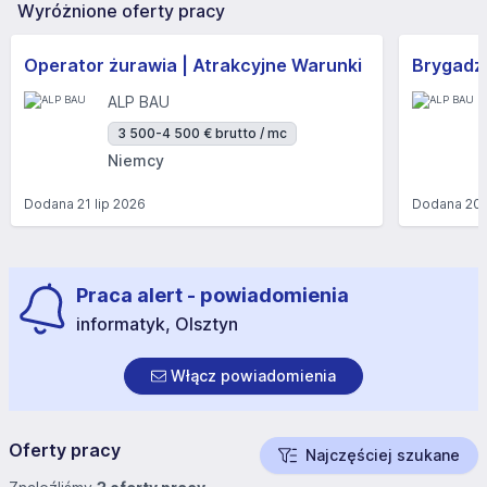
Wyróżnione oferty pracy
Operator żurawia | Atrakcyjne Warunki
Brygadzi
ALP BAU
3 500-4 500 € brutto / mc
Niemcy
Dodana
21 lip 2026
Dodana
20 
Praca alert - powiadomienia
informatyk, Olsztyn
Włącz powiadomienia
Oferty pracy
Najczęściej szukane