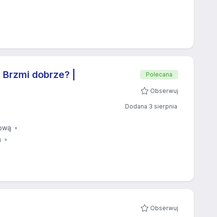
 Brzmi dobrze? |
Polecana
Obserwuj
Dodana 3 sierpnia
ową
a
Obserwuj