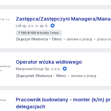
Zastępca/Zastępczyni Managera/Manag
Lidl sp. z o. o. sp. k.
7 150-8 100 zł
brutto / mies.
Zbąszyń (Nieborza - 13km)
umowa o pracę
praca o
Operator wózka widłowego
ManpowerGroup Sp. z o.o.
Zbąszynek (Nieborza - 16km)
umowa o pracę
Pracownik budowlany - monter (k/m) p
delegacjach