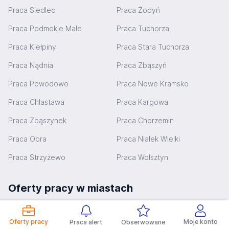
Praca Siedlec
Praca Żodyń
Praca Podmokle Małe
Praca Tuchorza
Praca Kiełpiny
Praca Stara Tuchorza
Praca Nądnia
Praca Zbąszyń
Praca Powodowo
Praca Nowe Kramsko
Praca Chlastawa
Praca Kargowa
Praca Zbąszynek
Praca Chorzemin
Praca Obra
Praca Niałek Wielki
Praca Strzyżewo
Praca Wolsztyn
Oferty pracy w miastach
Praca Poznań
Praca Kalisz
Oferty pracy
Moje konto
Praca alert
Obserwowane
Praca Piła
Praca Ostrów Wielkopolski