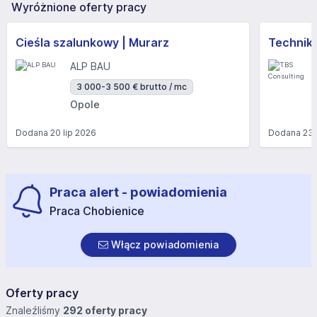
Wyróżnione oferty pracy
Cieśla szalunkowy | Murarz
Technik/I
ALP BAU
3 000-3 500 € brutto / mc
Opole
Dodana
20 lip 2026
Dodana
23 
Praca alert - powiadomienia
Praca Chobienice
Włącz powiadomienia
Oferty pracy
Znaleźliśmy
292 oferty pracy