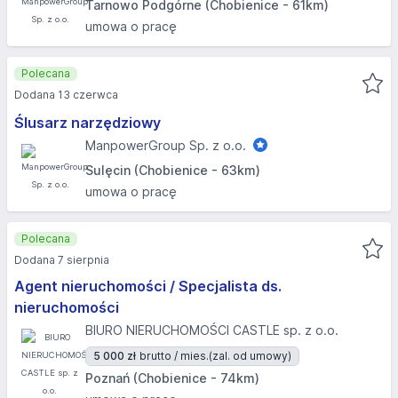
Tarnowo Podgórne (Chobienice - 61km)
umowa o pracę
Polecana
Dodana 13 czerwca
Ślusarz narzędziowy
ManpowerGroup Sp. z o.o.
Sulęcin (Chobienice - 63km)
umowa o pracę
Polecana
Dodana 7 sierpnia
Agent nieruchomości / Specjalista ds.
nieruchomości
BIURO NIERUCHOMOŚCI CASTLE sp. z o.o.
5 000 zł
brutto / mies.
(zal. od umowy)
Poznań (Chobienice - 74km)