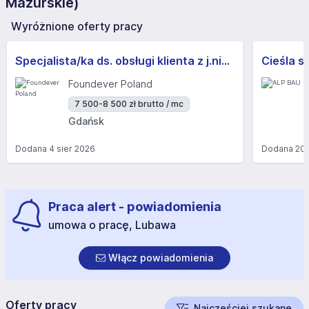
Mazurskie)
Wyróżnione oferty pracy
Specjalista/ka ds. obsługi klienta z j.niemieckim
Cieśla s
Foundever Poland
7 500-8 500 zł brutto / mc
Gdańsk
Dodana
4 sier 2026
Dodana
20 
Praca alert - powiadomienia
umowa o pracę, Lubawa
Włącz powiadomienia
Oferty pracy
Najczęściej szukane