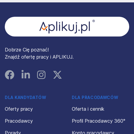
Stopka
Dobrze Cię poznać!
Znajdź ofertę pracy i APLIKUJ.
Facebook
Linked In
Instagram
Instagram
DLA KANDYDATÓW
DLA PRACODAWCÓW
Oferty pracy
Oferta i cennik
Pracodawcy
Profil Pracodawcy 360°
Porady
Konto pracodawcy