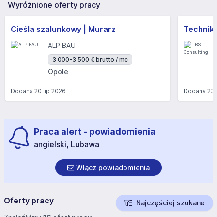
Wyróżnione oferty pracy
Cieśla szalunkowy | Murarz
Technik/I
ALP BAU
3 000-3 500 € brutto / mc
Opole
Dodana
20 lip 2026
Dodana
23 
Praca alert - powiadomienia
angielski, Lubawa
Włącz powiadomienia
Oferty pracy
Najczęściej szukane