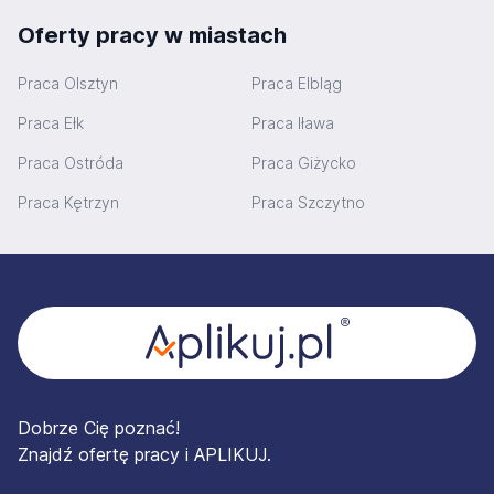
Oferty pracy w miastach
Praca Olsztyn
Praca Elbląg
Praca Ełk
Praca Iława
Praca Ostróda
Praca Giżycko
Praca Kętrzyn
Praca Szczytno
Stopka
Dobrze Cię poznać!
Znajdź ofertę pracy i APLIKUJ.