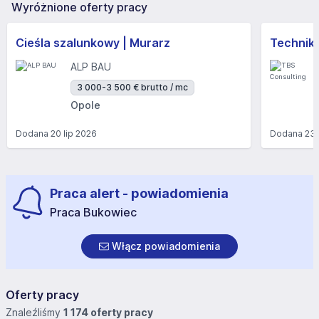
Wyróżnione oferty pracy
Cieśla szalunkowy | Murarz
Technik/I
ALP BAU
3 000-3 500 € brutto / mc
Opole
Dodana
20 lip 2026
Dodana
23 
Praca alert - powiadomienia
Praca Bukowiec
Włącz powiadomienia
Oferty pracy
Znaleźliśmy
1 174 oferty pracy