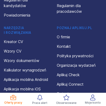
Regulamin dla
kandydatów
Regulamin dla
pracodawców
Powiadomienia
NARZĘDZIA
POZNAJ APLIKUJ.PL
I ROZWIĄZANIA
O firmie
Kreator CV
Kontakt
Wzory CV
Polityka prywatności
Wzory dokumentów
Organizacja wydarzeń
Kalkulator wynagrodzeń
Aplikuj Check
Aplikacja mobilna Android
Aplikuj Connect
Aplikacja mobilna iOS
Dotacja
Oferty pracy
Mapa serwisu
Moje konto
Praca alert
Obserwowane