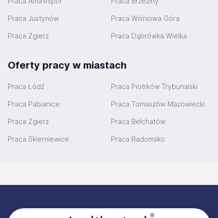
Praca Andrespol
Praca Brzeziny
Praca Justynów
Praca Wiśniowa Góra
Praca Zgierz
Praca Dąbrówka Wielka
Oferty pracy w miastach
Praca Łódź
Praca Piotrków Trybunalski
Praca Pabianice
Praca Tomaszów Mazowiecki
Praca Zgierz
Praca Bełchatów
Praca Skierniewice
Praca Radomsko
Stopka