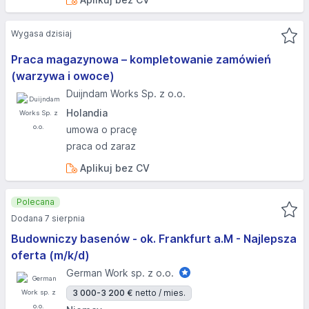
Wygasa dzisiaj
Praca magazynowa – kompletowanie zamówień
(warzywa i owoce)
Duijndam Works Sp. z o.o.
Holandia
umowa o pracę
praca od zaraz
Aplikuj bez CV
Polecana
Dodana 7 sierpnia
Budowniczy basenów - ok. Frankfurt a.M - Najlepsza
oferta (m/k/d)
German Work sp. z o.o.
3 000-3 200 €
netto / mies.