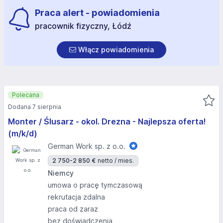
Praca alert - powiadomienia
pracownik fizyczny, Łódź
Włącz powiadomienia
Polecana
Dodana 7 sierpnia
Monter / Ślusarz - okol. Drezna - Najlepsza oferta!
(m/k/d)
German Work sp. z o.o.
2 750-2 850 €
netto / mies.
Niemcy
umowa o pracę tymczasową
rekrutacja zdalna
praca od zaraz
bez doświadczenia