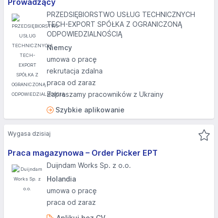
Prowadzący
PRZEDSIĘBIORSTWO USŁUG TECHNICZNYCH
TECH-EXPORT SPÓŁKA Z OGRANICZONĄ
ODPOWIEDZIALNOŚCIĄ
Niemcy
umowa o pracę
rekrutacja zdalna
praca od zaraz
Zapraszamy pracowników z Ukrainy
Szybkie aplikowanie
Wygasa dzisiaj
Praca magazynowa – Order Picker EPT
Duijndam Works Sp. z o.o.
Holandia
umowa o pracę
praca od zaraz
Aplikuj bez CV