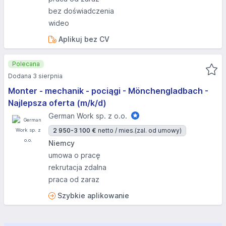
bez doświadczenia
wideo
Aplikuj bez CV
Polecana
Dodana 3 sierpnia
Monter - mechanik - pociągi - Mönchengladbach -
Najlepsza oferta (m/k/d)
German Work sp. z o.o.
2 950-3 100 €
netto / mies.
(zal. od umowy)
Niemcy
umowa o pracę
rekrutacja zdalna
praca od zaraz
Szybkie aplikowanie