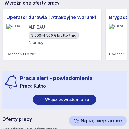
Wyróżnione oferty pracy
Operator żurawia | Atrakcyjne Warunki
Brygadzi
ALP BAU
3 500-4 500 € brutto / mc
Niemcy
Dodana
21 lip 2026
Dodana
20 
Praca alert - powiadomienia
Praca Kutno
Włącz powiadomienia
Oferty pracy
Najczęściej szukane