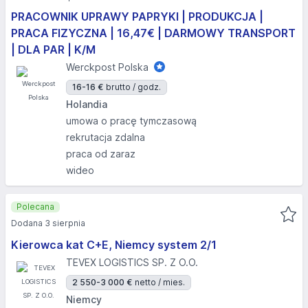
PRACOWNIK UPRAWY PAPRYKI | PRODUKCJA |
PRACA FIZYCZNA | 16,47€ | DARMOWY TRANSPORT
| DLA PAR | K/M
Werckpost Polska
16-16 €
brutto / godz.
Holandia
umowa o pracę tymczasową
rekrutacja zdalna
praca od zaraz
wideo
Polecana
Dodana 3 sierpnia
Kierowca kat C+E, Niemcy system 2/1
TEVEX LOGISTICS SP. Z O.O.
2 550-3 000 €
netto / mies.
Niemcy