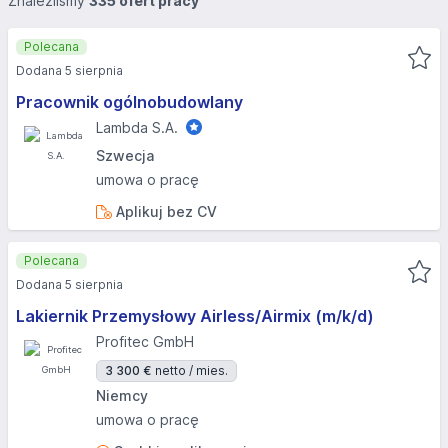
Znaleźliśmy
335 ofert pracy
Polecana
Dodana 5 sierpnia
Pracownik ogólnobudowlany
Lambda S.A.
Szwecja
umowa o pracę
Aplikuj bez CV
Polecana
Dodana 5 sierpnia
Lakiernik Przemysłowy Airless/Airmix (m/k/d)
Profitec GmbH
3 300 €
netto / mies.
Niemcy
umowa o pracę