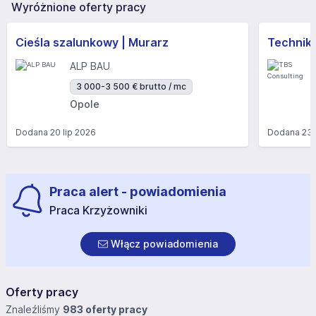
Wyróżnione oferty pracy
Cieśla szalunkowy | Murarz
Technik/I
ALP BAU
3 000-3 500 € brutto / mc
Opole
Dodana
20 lip 2026
Dodana
23 
Praca alert - powiadomienia
Praca Krzyżowniki
Włącz powiadomienia
Oferty pracy
Znaleźliśmy
983 oferty pracy