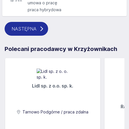
umowa o pracę
praca hybrydowa
NASTĘPNA
Polecani pracodawcy w Krzyżownikach
Lidl sp. z o.o. sp. k.
Rab
Tarnowo Podgórne / praca zdalna