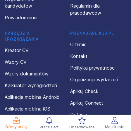
kandydatów
Regulamin dla
pracodawców
Powiadomienia
NARZĘDZIA
POZNAJ APLIKUJ.PL
I ROZWIĄZANIA
O firmie
Kreator CV
Kontakt
Wzory CV
Polityka prywatności
Wzory dokumentów
Organizacja wydarzeń
Kalkulator wynagrodzeń
Aplikuj Check
Aplikacja mobilna Android
Aplikuj Connect
Aplikacja mobilna iOS
Dotacja
Mapa serwisu
Oferty pracy
Moje konto
Praca alert
Obserwowane