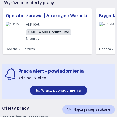
Wyróżnione oferty pracy
Operator żurawia | Atrakcyjne Warunki
Brygadzi
ALP BAU
3 500-4 500 € brutto / mc
Niemcy
Dodana
21 lip 2026
Dodana
20 
Praca alert - powiadomienia
zdalna, Kielce
Włącz powiadomienia
Oferty pracy
Najczęściej szukane