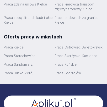
Praca zdalna umowa Kielce
Praca kierowca transport
międzynarodowy Kielce
Praca specjalista ds kadr i płac
Praca budowach za granica
Kielce
Kielce
Oferty pracy w miastach
Praca Kielce
Praca Ostrowiec Świętokrzyski
Praca Starachowice
Praca Skarżysko-Kamienna
Praca Sandomierz
Praca Końskie
Praca Busko-Zdrój
Praca Jędrzejów
Stopka